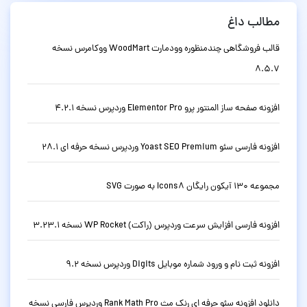
مطالب داغ
قالب فروشگاهی چندمنظوره وودمارت WoodMart ووکامرس نسخه
8.5.7
افزونه صفحه ساز المنتور پرو Elementor Pro وردپرس نسخه 4.2.1
افزونه فارسی سئو Yoast SEO Premium وردپرس نسخه حرفه ای 28.1
مجموعه 130 آیکون رایگان Icons8 به صورت SVG
افزونه فارسی افزایش سرعت وردپرس (راکت) WP Rocket نسخه 3.23.1
افزونه ثبت نام و ورود شماره موبایل Digits وردپرس نسخه 9.2
دانلود افزونه سئو حرفه ای رنک مث Rank Math Pro وردپرس فارسی نسخه