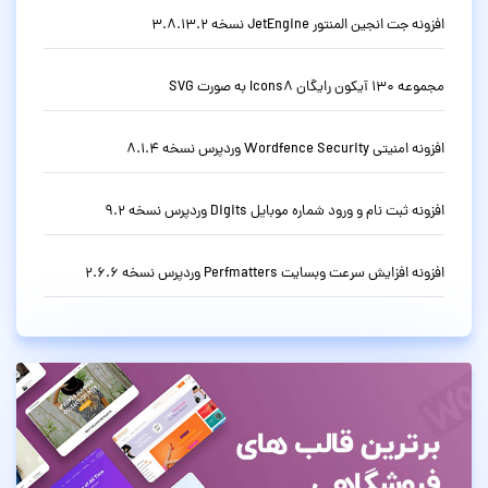
افزونه جت انجین المنتور JetEngine نسخه 3.8.13.2
مجموعه 130 آیکون رایگان Icons8 به صورت SVG
افزونه امنیتی Wordfence Security وردپرس نسخه 8.1.4
افزونه ثبت نام و ورود شماره موبایل Digits وردپرس نسخه 9.2
افزونه افزایش سرعت وبسایت Perfmatters وردپرس نسخه 2.6.6