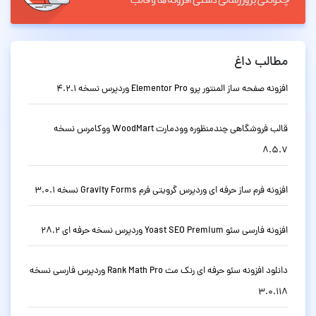
مطالب داغ
افزونه صفحه ساز المنتور پرو Elementor Pro وردپرس نسخه 4.2.1
قالب فروشگاهی چندمنظوره وودمارت WoodMart ووکامرس نسخه
8.5.7
افزونه فرم ساز حرفه ای وردپرس گرویتی فرم Gravity Forms نسخه 3.0.1
افزونه فارسی سئو Yoast SEO Premium وردپرس نسخه حرفه ای 28.2
دانلود افزونه سئو حرفه ای رنک مث Rank Math Pro وردپرس فارسی نسخه
3.0.118