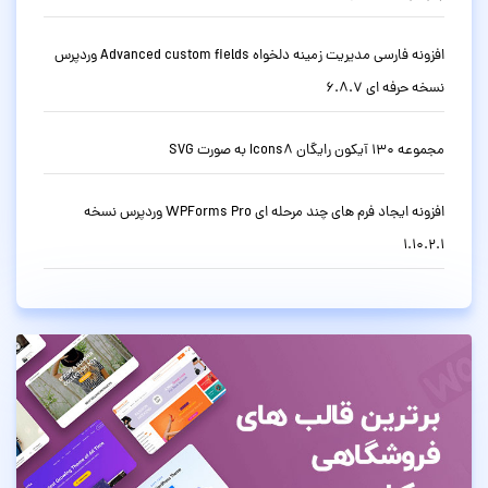
افزونه فارسی مدیریت زمینه دلخواه Advanced custom fields وردپرس
نسخه حرفه ای 6.8.7
مجموعه 130 آیکون رایگان Icons8 به صورت SVG
افزونه ایجاد فرم های چند مرحله ای WPForms Pro وردپرس نسخه
1.10.2.1