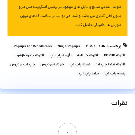
شوند. تمامی منابع و فایل های موجود در پرشین اسکریپت متن باز و
بدون قفل گذاری می باشد و شما می توانید از سلامت کدهای درون
سورس ها اطمینان حاصل کنید
برچسب ها:
Popups for WordPress
Ninja Popups
۴.۵.۱
افزونه POPUP
افزونه خبرنامه
افزونه پاپ آپ
افزونه پنجره بازشو
افزونه نینجا پاپ آپز
ایجاد پاپ آپ
خبرنامه وردپرس
پاپ آپ وردپرس
پنجره پاپ آپ
نینجا پاپ آپ
نظرات
۰