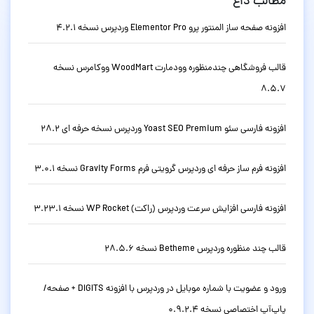
مطالب داغ
افزونه صفحه ساز المنتور پرو Elementor Pro وردپرس نسخه 4.2.1
قالب فروشگاهی چندمنظوره وودمارت WoodMart ووکامرس نسخه
8.5.7
افزونه فارسی سئو Yoast SEO Premium وردپرس نسخه حرفه ای 28.2
افزونه فرم ساز حرفه ای وردپرس گرویتی فرم Gravity Forms نسخه 3.0.1
افزونه فارسی افزایش سرعت وردپرس (راکت) WP Rocket نسخه 3.23.1
قالب چند منظوره وردپرس Betheme نسخه 28.5.6
ورود و عضویت با شماره موبایل در وردپرس با افزونه DIGITS + صفحه/
پاپ‌آپ اختصاصی نسخه 0.9.2.4