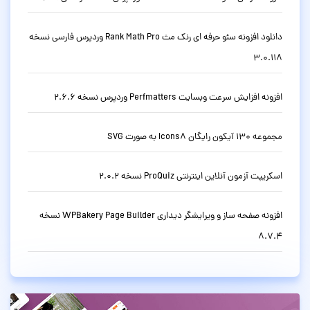
دانلود افزونه سئو حرفه ای رنک مث Rank Math Pro وردپرس فارسی نسخه
3.0.118
افزونه افزایش سرعت وبسایت Perfmatters وردپرس نسخه 2.6.6
مجموعه 130 آیکون رایگان Icons8 به صورت SVG
اسکریپت آزمون آنلاین اینترنتی ProQuiz نسخه 2.0.2
افزونه صفحه ساز و ویرایشگر دیداری WPBakery Page Builder نسخه
8.7.4