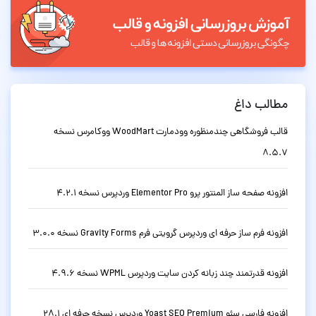
مطالب داغ
قالب فروشگاهی چندمنظوره وودمارت WoodMart ووکامرس نسخه
8.5.7
افزونه صفحه ساز المنتور پرو Elementor Pro وردپرس نسخه 4.2.1
افزونه فرم ساز حرفه ای وردپرس گرویتی فرم Gravity Forms نسخه 3.0.0
افزونه قدرتمند چند زبانه کردن سایت وردپرس WPML نسخه 4.9.6
افزونه فارسی سئو Yoast SEO Premium وردپرس نسخه حرفه ای 28.1