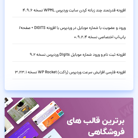
افزونه قدرتمند چند زبانه کردن سایت وردپرس WPML نسخه 4.9.6
ورود و عضویت با شماره موبایل در وردپرس با افزونه DIGITS + صفحه/
پاپ‌آپ اختصاصی نسخه 0.9.2.4
افزونه ثبت نام و ورود شماره موبایل Digits وردپرس نسخه 9.2
افزونه فارسی افزایش سرعت وردپرس (راکت) WP Rocket نسخه 3.23.1