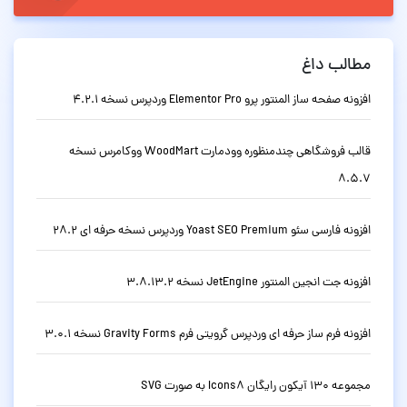
مطالب داغ
افزونه صفحه ساز المنتور پرو Elementor Pro وردپرس نسخه 4.2.1
قالب فروشگاهی چندمنظوره وودمارت WoodMart ووکامرس نسخه
8.5.7
افزونه فارسی سئو Yoast SEO Premium وردپرس نسخه حرفه ای 28.2
افزونه جت انجین المنتور JetEngine نسخه 3.8.13.2
افزونه فرم ساز حرفه ای وردپرس گرویتی فرم Gravity Forms نسخه 3.0.1
مجموعه 130 آیکون رایگان Icons8 به صورت SVG