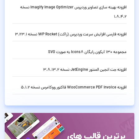
افزونه بهینه سازی تصاویر وردپرس Imagify Image Optimizer نسخه
1.8.4.2
افزونه فارسی افزایش سرعت وردپرس (راکت) WP Rocket نسخه 3.23.1
مجموعه 130 آیکون رایگان Icons8 به صورت SVG
افزونه جت انجین المنتور JetEngine نسخه 3.8.13.2
افزونه WooCommerce PDF Invoice فاکتور ووکامرس نسخه 5.1.2