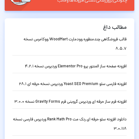
مطالب داغ
قالب فروشگاهی چندمنظوره وودمارت WoodMart ووکامرس نسخه
8.5.7
افزونه صفحه ساز المنتور پرو Elementor Pro وردپرس نسخه 4.2.1
افزونه فارسی سئو Yoast SEO Premium وردپرس نسخه حرفه ای 28.1
افزونه فرم ساز حرفه ای وردپرس گرویتی فرم Gravity Forms نسخه 3.0.0
دانلود افزونه سئو حرفه ای رنک مث Rank Math Pro وردپرس فارسی نسخه
3.0.118