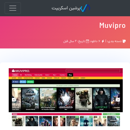
پرشین اسکریپت
Muvipro
دسته بندی: |
۶ دانلود
تاریخ: ۲ سال قبل