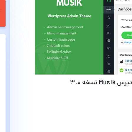
Mu نسخه
۳.۰