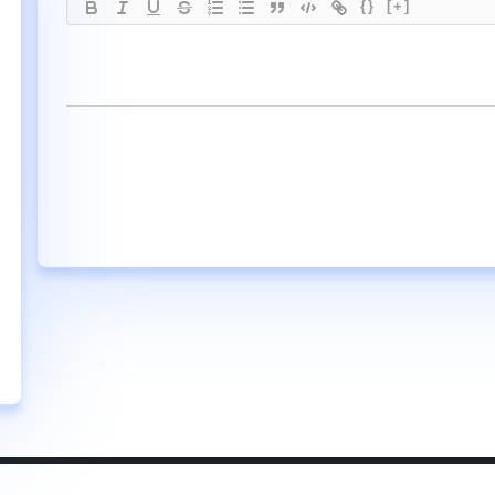
{}
[+]