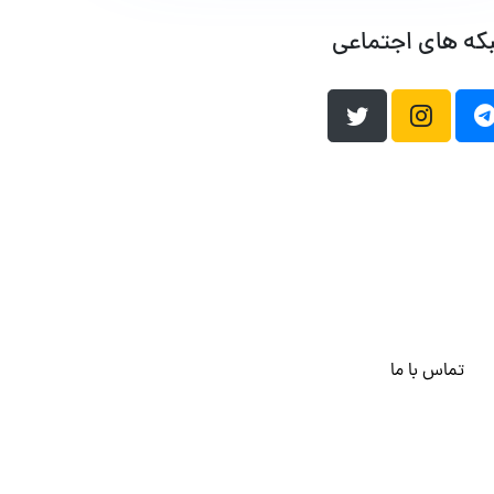
که های اجتماعی
تماس با ما
هاست وردپرس
فراداده