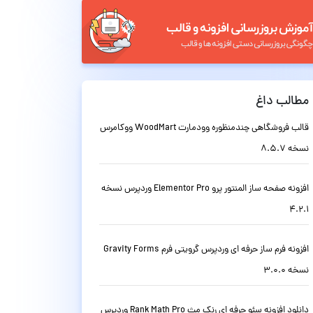
مطالب داغ
قالب فروشگاهی چندمنظوره وودمارت WoodMart ووکامرس
نسخه 8.5.7
افزونه صفحه ساز المنتور پرو Elementor Pro وردپرس نسخه
4.2.1
افزونه فرم ساز حرفه ای وردپرس گرویتی فرم Gravity Forms
نسخه 3.0.0
دانلود افزونه سئو حرفه ای رنک مث Rank Math Pro وردپرس