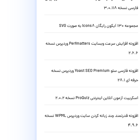
فارسی نسخه 3.0.118
مجموعه 130 آیکون رایگان Icons8 به صورت SVG
افزونه افزایش سرعت وبسایت Perfmatters وردپرس نسخه
2.6.6
افزونه فارسی سئو Yoast SEO Premium وردپرس نسخه
حرفه ای 28.1
اسکریپت آزمون آنلاین اینترنتی ProQuiz نسخه 2.0.2
افزونه قدرتمند چند زبانه کردن سایت وردپرس WPML نسخه
4.9.6