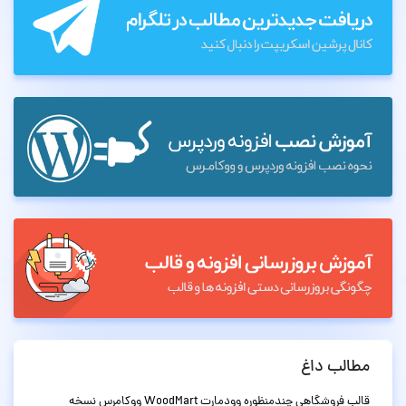
مطالب داغ
قالب فروشگاهی چندمنظوره وودمارت WoodMart ووکامرس نسخه