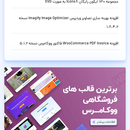
مجموعه 130 آیکون رایگان Icons8 به صورت SVG
افزونه بهینه سازی تصاویر وردپرس Imagify Image Optimizer نسخه
1.8.4.2
افزونه WooCommerce PDF Invoice فاکتور ووکامرس نسخه 5.1.2