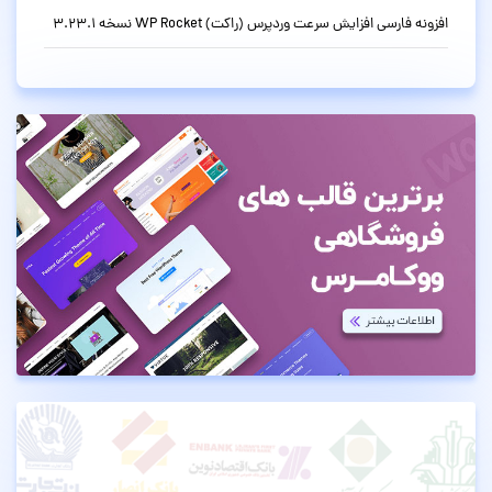
افزونه فارسی افزایش سرعت وردپرس (راکت) WP Rocket نسخه 3.23.1