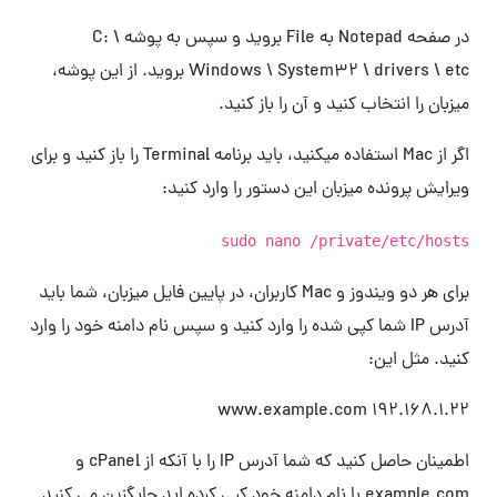
در صفحه Notepad به File بروید و سپس به پوشه C: \
Windows \ System32 \ drivers \ etc بروید. از این پوشه،
میزبان را انتخاب کنید و آن را باز کنید.
اگر از Mac استفاده میکنید، باید برنامه Terminal را باز کنید و برای
ویرایش پرونده میزبان این دستور را وارد کنید:
sudo nano /private/etc/hosts
برای هر دو ویندوز و Mac کاربران، در پایین فایل میزبان، شما باید
آدرس IP شما کپی شده را وارد کنید و سپس نام دامنه خود را وارد
کنید. مثل این:
192.168.1.22 www.example.com
اطمینان حاصل کنید که شما آدرس IP را با آنکه از cPanel و
example.com با نام دامنه خود کپی کرده اید جایگزین می کنید.