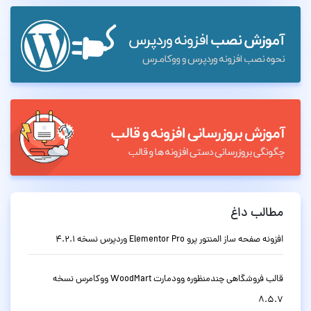
مطالب داغ
افزونه صفحه ساز المنتور پرو Elementor Pro وردپرس نسخه 4.2.1
قالب فروشگاهی چندمنظوره وودمارت WoodMart ووکامرس نسخه
8.5.7