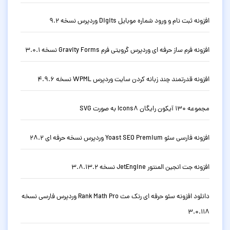
افزونه ثبت نام و ورود شماره موبایل Digits وردپرس نسخه 9.2
افزونه فرم ساز حرفه ای وردپرس گرویتی فرم Gravity Forms نسخه 3.0.1
افزونه قدرتمند چند زبانه کردن سایت وردپرس WPML نسخه 4.9.6
مجموعه 130 آیکون رایگان Icons8 به صورت SVG
افزونه فارسی سئو Yoast SEO Premium وردپرس نسخه حرفه ای 28.2
افزونه جت انجین المنتور JetEngine نسخه 3.8.13.2
دانلود افزونه سئو حرفه ای رنک مث Rank Math Pro وردپرس فارسی نسخه
3.0.118