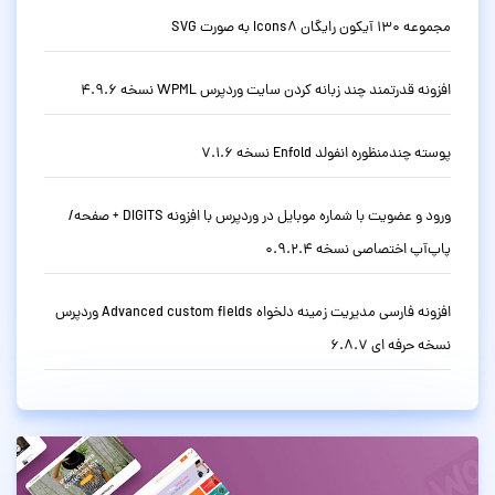
مجموعه 130 آیکون رایگان Icons8 به صورت SVG
افزونه قدرتمند چند زبانه کردن سایت وردپرس WPML نسخه 4.9.6
پوسته چندمنظوره انفولد Enfold نسخه 7.1.6
ورود و عضویت با شماره موبایل در وردپرس با افزونه DIGITS + صفحه/
پاپ‌آپ اختصاصی نسخه 0.9.2.4
افزونه فارسی مدیریت زمینه دلخواه Advanced custom fields وردپرس
نسخه حرفه ای 6.8.7