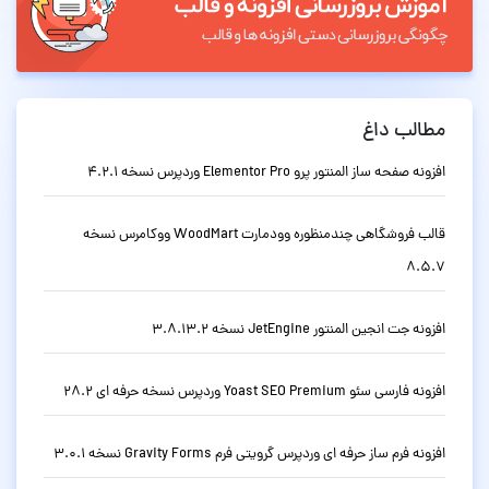
مطالب داغ
افزونه صفحه ساز المنتور پرو Elementor Pro وردپرس نسخه 4.2.1
قالب فروشگاهی چندمنظوره وودمارت WoodMart ووکامرس نسخه
8.5.7
افزونه جت انجین المنتور JetEngine نسخه 3.8.13.2
افزونه فارسی سئو Yoast SEO Premium وردپرس نسخه حرفه ای 28.2
افزونه فرم ساز حرفه ای وردپرس گرویتی فرم Gravity Forms نسخه 3.0.1