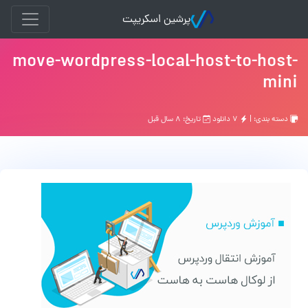
پرشین اسکریپت
move-wordpress-local-host-to-host-
mini
دسته بندی: |
۷ دانلود
تاریخ: ۸ سال قبل