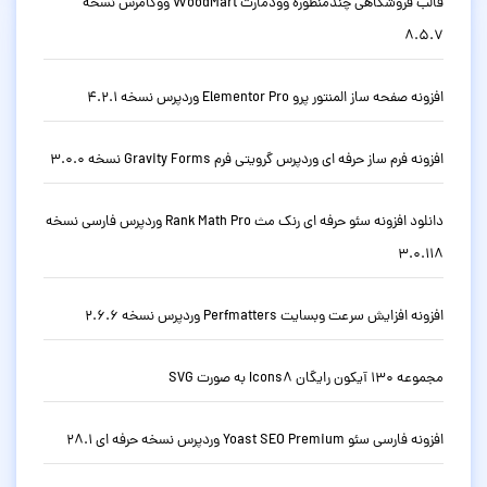
قالب فروشگاهی چندمنظوره وودمارت WoodMart ووکامرس نسخه
8.5.7
افزونه صفحه ساز المنتور پرو Elementor Pro وردپرس نسخه 4.2.1
افزونه فرم ساز حرفه ای وردپرس گرویتی فرم Gravity Forms نسخه 3.0.0
دانلود افزونه سئو حرفه ای رنک مث Rank Math Pro وردپرس فارسی نسخه
3.0.118
افزونه افزایش سرعت وبسایت Perfmatters وردپرس نسخه 2.6.6
مجموعه 130 آیکون رایگان Icons8 به صورت SVG
افزونه فارسی سئو Yoast SEO Premium وردپرس نسخه حرفه ای 28.1