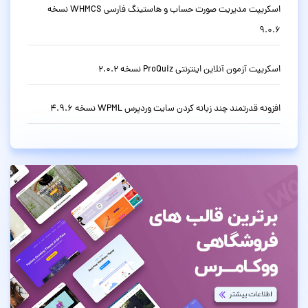
اسکریپت مدیریت صورت حساب و هاستینگ فارسی WHMCS نسخه
9.0.6
اسکریپت آزمون آنلاین اینترنتی ProQuiz نسخه 2.0.2
افزونه قدرتمند چند زبانه کردن سایت وردپرس WPML نسخه 4.9.6