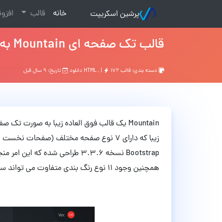
(current)
خانه
قالب
افزو
پرشین اسکریپت
قالب تک صفحه ای Mountain به صورت HTML
دسته بندی:
قالب HTML
۱۷۲ دانلود
, |
تاریخ: ۹ سال قبل
Bootstrap نسخه 3.3.6 طراحی شده 
همچنین وجود 11 نوع رنگ بندی متفاوت می تواند سلایق مختلف را پوشش دهد!