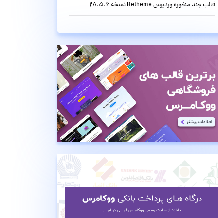
قالب چند منظوره وردپرس Betheme نسخه 28.5.6