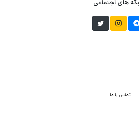
که های اجتماعی
تماس با ما
هاست وردپرس
فراداده