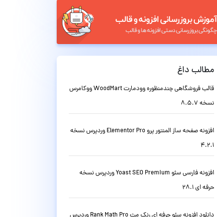
مطالب داغ
قالب فروشگاهی چندمنظوره وودمارت WoodMart ووکامرس
نسخه 8.5.7
افزونه صفحه ساز المنتور پرو Elementor Pro وردپرس نسخه
4.2.1
افزونه فارسی سئو Yoast SEO Premium وردپرس نسخه
حرفه ای 28.1
دانلود افزونه سئو حرفه ای رنک مث Rank Math Pro وردپرس