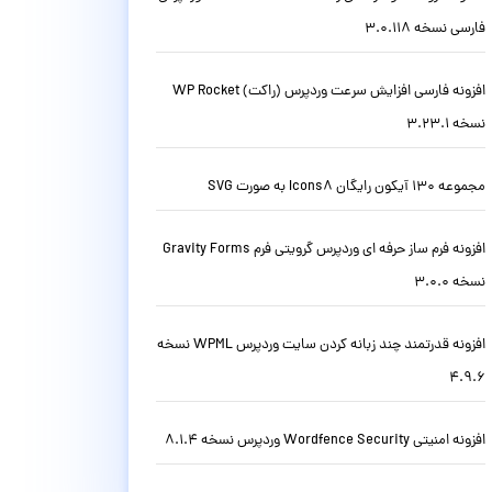
فارسی نسخه 3.0.118
افزونه فارسی افزایش سرعت وردپرس (راکت) WP Rocket
نسخه 3.23.1
مجموعه 130 آیکون رایگان Icons8 به صورت SVG
افزونه فرم ساز حرفه ای وردپرس گرویتی فرم Gravity Forms
نسخه 3.0.0
افزونه قدرتمند چند زبانه کردن سایت وردپرس WPML نسخه
4.9.6
افزونه امنیتی Wordfence Security وردپرس نسخه 8.1.4