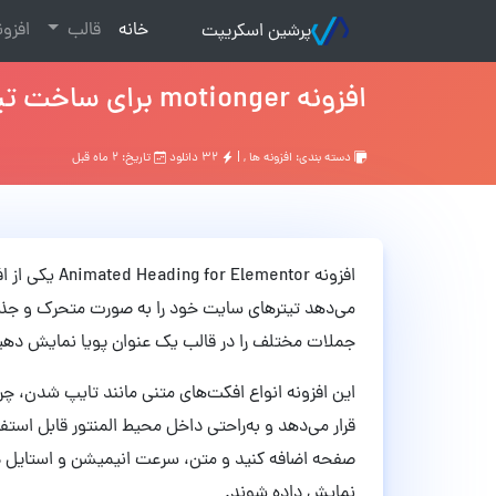
(current)
خانه
قالب
افزو
پرشین اسکریپت
افزونه motionger برای ساخت تیتر متحرک در المنتور نسخه 2.0.6
دسته بندی:
افزونه ها
, |
۳۲ دانلود
تاریخ: ۲ ماه قبل
افزونه mentor
می‌دهد تیترهای سایت خود را به صورت متحرک و جذاب 
جملات مختلف را در قالب یک عنوان پویا نمایش دهید
این افزونه انواع افکت‌های متنی مانند تایپ شدن، چ
صفحه اضافه کنید و متن، سرعت انیمیشن و استایل دل
نمایش داده شوند.