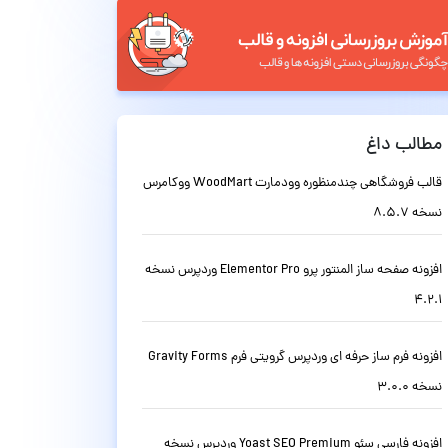
مطالب داغ
قالب فروشگاهی چندمنظوره وودمارت WoodMart ووکامرس
نسخه 8.5.7
افزونه صفحه ساز المنتور پرو Elementor Pro وردپرس نسخه
4.2.1
افزونه فرم ساز حرفه ای وردپرس گرویتی فرم Gravity Forms
نسخه 3.0.0
افزونه فارسی سئو Yoast SEO Premium وردپرس نسخه