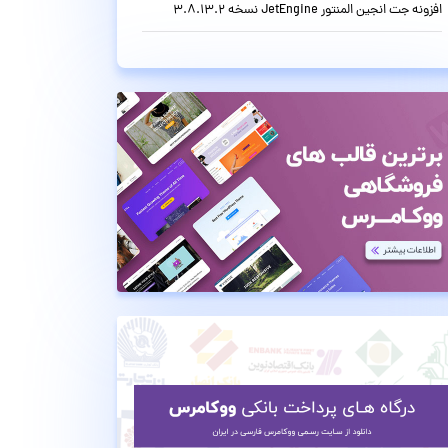
افزونه جت انجین المنتور JetEngine نسخه 3.8.13.2