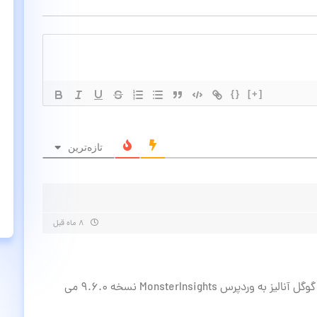
{}
[+]
تازه‌ترین
۸ ماه قبل
ولی فعلا آخرین نسخه در دسترس افزونه اتصال گوگل آنالیز به وردپرس MonsterInsights نسخه 9.6.0 می