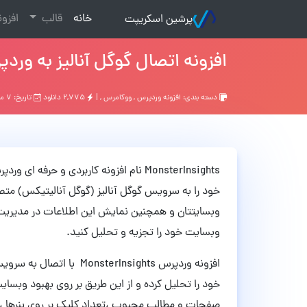
(current)
خانه
قالب
افزو
پرشین اسکریپت
افزونه اتصال گوگل آنالیز به وردپرس MonsterInsights نسخه
دسته بندی:
افزونه وردپرس
,
ووکامرس
, |
۲,۷۷۵ دانلود
تاریخ: ۷ ماه قبل
MonsterInsights نام افزونه کاربردی و حر
خود را به سرویس گوگل آنالیز (گوگل آنالیتیکس) متصل 
وبسایتتان و همچنین نمایش این اطلاعات در مدیریت ور
وبسایت خود را تجزیه و تحلیل کنید.
افزونه وردپرس sterInsights
خود را تحلیل کرده و از این طریق بر روی بهبود وبسای
صفحات و مطالب محبوب ،تعداد کلیک بر روی بنرها ، دا