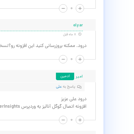
۰
elyar
۸ ماه قبل
درود. ممکنه بروزرسانی کنید این افزونه رو؟‌نس
۰
امیر
ادمین
پاسخ به
علی
درود علی عزیز
افزونه اتصال گوگل آنالیز به وردپرس MonsterInsights به روزرسانی شد.
۰