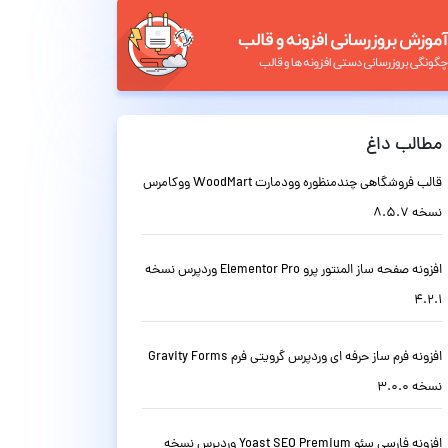
مطالب داغ
قالب فروشگاهی چندمنظوره وودمارت WoodMart ووکامرس
نسخه 8.5.7
افزونه صفحه ساز المنتور پرو Elementor Pro وردپرس نسخه
4.2.1
افزونه فرم ساز حرفه ای وردپرس گرویتی فرم Gravity Forms
نسخه 3.0.0
افزونه فارسی سئو Yoast SEO Premium وردپرس نسخه