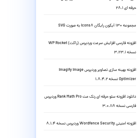
حرفه ای 28.1
مجموعه 130 آیکون رایگان Icons8 به صورت SVG
افزونه فارسی افزایش سرعت وردپرس (راکت) WP Rocket
نسخه 3.23.1
افزونه بهینه سازی تصاویر وردپرس Imagify Image
Optimizer نسخه 1.8.4.2
دانلود افزونه سئو حرفه ای رنک مث Rank Math Pro وردپرس
فارسی نسخه 3.0.118
افزونه امنیتی Wordfence Security وردپرس نسخه 8.1.4