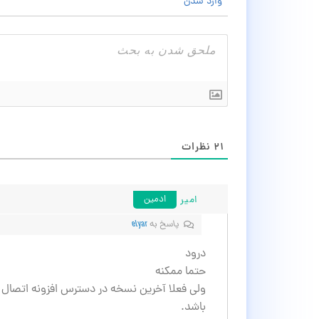
وارد شدن
۲۱
نظرات
امیر
ادمین
پاسخ به
elyar
درود
حتما ممکنه
باشد.