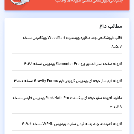
مطالب داغ
قالب فروشگاهی چندمنظوره وودمارت WoodMart ووکامرس نسخه
8.5.7
افزونه صفحه ساز المنتور پرو Elementor Pro وردپرس نسخه 4.2.1
افزونه فرم ساز حرفه ای وردپرس گرویتی فرم Gravity Forms نسخه 3.0.0
دانلود افزونه سئو حرفه ای رنک مث Rank Math Pro وردپرس فارسی نسخه
3.0.118
افزونه قدرتمند چند زبانه کردن سایت وردپرس WPML نسخه 4.9.6