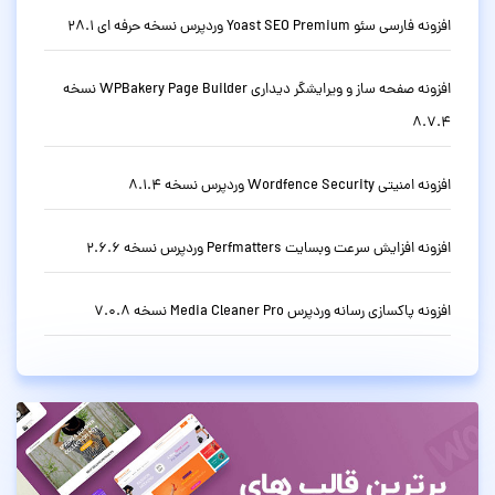
افزونه فارسی سئو Yoast SEO Premium وردپرس نسخه حرفه ای 28.1
افزونه صفحه ساز و ویرایشگر دیداری WPBakery Page Builder نسخه
8.7.4
افزونه امنیتی Wordfence Security وردپرس نسخه 8.1.4
افزونه افزایش سرعت وبسایت Perfmatters وردپرس نسخه 2.6.6
افزونه پاکسازی رسانه وردپرس Media Cleaner Pro نسخه 7.0.8