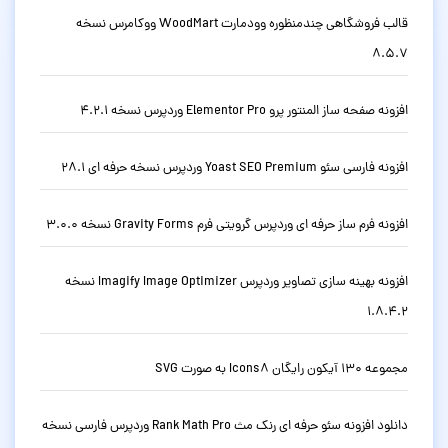
قالب فروشگاهی چندمنظوره وودمارت WoodMart ووکامرس نسخه
8.5.7
افزونه صفحه ساز المنتور پرو Elementor Pro وردپرس نسخه 4.2.1
افزونه فارسی سئو Yoast SEO Premium وردپرس نسخه حرفه ای 28.1
افزونه فرم ساز حرفه ای وردپرس گرویتی فرم Gravity Forms نسخه 3.0.0
افزونه بهینه سازی تصاویر وردپرس Imagify Image Optimizer نسخه
1.8.4.2
مجموعه 130 آیکون رایگان Icons8 به صورت SVG
دانلود افزونه سئو حرفه ای رنک مث Rank Math Pro وردپرس فارسی نسخه