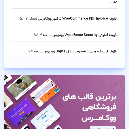
3.0.118
افزونه WooCommerce PDF Invoice فاکتور ووکامرس نسخه 5.1.2
افزونه امنیتی Wordfence Security وردپرس نسخه 8.1.4
افزونه ثبت نام و ورود شماره موبایل Digits وردپرس نسخه 9.2