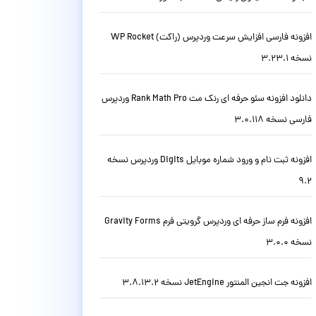
افزونه فارسی افزایش سرعت وردپرس (راکت) WP Rocket
نسخه 3.23.1
دانلود افزونه سئو حرفه ای رنک مث Rank Math Pro وردپرس
فارسی نسخه 3.0.118
افزونه ثبت نام و ورود شماره موبایل Digits وردپرس نسخه
9.2
افزونه فرم ساز حرفه ای وردپرس گرویتی فرم Gravity Forms
نسخه 3.0.0
افزونه جت انجین المنتور JetEngine نسخه 3.8.13.2