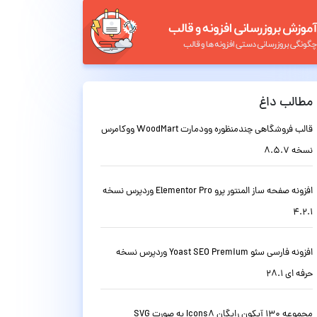
مطالب داغ
قالب فروشگاهی چندمنظوره وودمارت WoodMart ووکامرس
نسخه 8.5.7
افزونه صفحه ساز المنتور پرو Elementor Pro وردپرس نسخه
4.2.1
افزونه فارسی سئو Yoast SEO Premium وردپرس نسخه
حرفه ای 28.1
مجموعه 130 آیکون رایگان Icons8 به صورت SVG