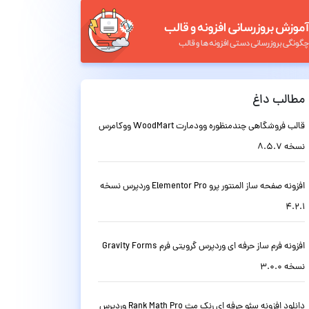
مطالب داغ
قالب فروشگاهی چندمنظوره وودمارت WoodMart ووکامرس
نسخه 8.5.7
افزونه صفحه ساز المنتور پرو Elementor Pro وردپرس نسخه
4.2.1
افزونه فرم ساز حرفه ای وردپرس گرویتی فرم Gravity Forms
نسخه 3.0.0
دانلود افزونه سئو حرفه ای رنک مث Rank Math Pro وردپرس