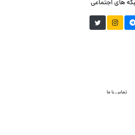
که های اجتماعی
تماس با ما
هاست وردپرس
فراداده