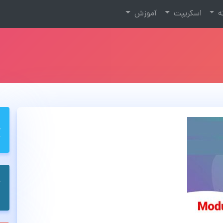
نه
اسکریپت
آموزش