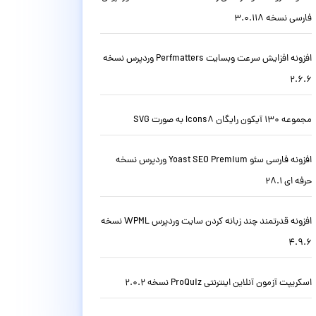
فارسی نسخه 3.0.118
افزونه افزایش سرعت وبسایت Perfmatters وردپرس نسخه
2.6.6
مجموعه 130 آیکون رایگان Icons8 به صورت SVG
افزونه فارسی سئو Yoast SEO Premium وردپرس نسخه
حرفه ای 28.1
افزونه قدرتمند چند زبانه کردن سایت وردپرس WPML نسخه
4.9.6
اسکریپت آزمون آنلاین اینترنتی ProQuiz نسخه 2.0.2