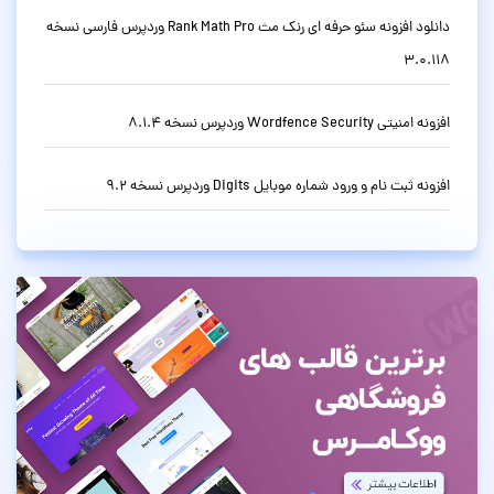
دانلود افزونه سئو حرفه ای رنک مث Rank Math Pro وردپرس فارسی نسخه
3.0.118
افزونه امنیتی Wordfence Security وردپرس نسخه 8.1.4
افزونه ثبت نام و ورود شماره موبایل Digits وردپرس نسخه 9.2