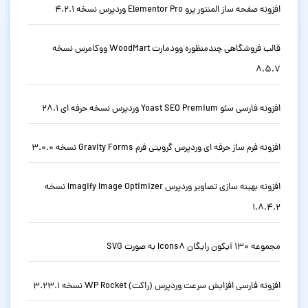
افزونه صفحه ساز المنتور پرو Elementor Pro وردپرس نسخه 4.2.1
قالب فروشگاهی چندمنظوره وودمارت WoodMart ووکامرس نسخه
8.5.7
افزونه فارسی سئو Yoast SEO Premium وردپرس نسخه حرفه ای 28.1
افزونه فرم ساز حرفه ای وردپرس گرویتی فرم Gravity Forms نسخه 3.0.0
افزونه بهینه سازی تصاویر وردپرس Imagify Image Optimizer نسخه
1.8.4.2
مجموعه 130 آیکون رایگان Icons8 به صورت SVG
افزونه فارسی افزایش سرعت وردپرس (راکت) WP Rocket نسخه 3.23.1