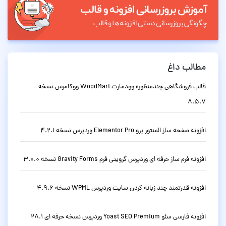
مطالب داغ
قالب فروشگاهی چندمنظوره وودمارت WoodMart ووکامرس نسخه
8.5.7
افزونه صفحه ساز المنتور پرو Elementor Pro وردپرس نسخه 4.2.1
افزونه فرم ساز حرفه ای وردپرس گرویتی فرم Gravity Forms نسخه 3.0.0
افزونه قدرتمند چند زبانه کردن سایت وردپرس WPML نسخه 4.9.6
افزونه فارسی سئو Yoast SEO Premium وردپرس نسخه حرفه ای 28.1