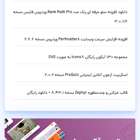
دانلود افزونه سئو حرفه ای رنک مث Rank Math Pro وردپرس فارسی نسخه
3.0.118
افزونه افزایش سرعت وبسایت Perfmatters وردپرس نسخه 2.6.6
مجموعه 130 آیکون رایگان Icons8 به صورت SVG
اسکریپت آزمون آنلاین اینترنتی ProQuiz نسخه 2.0.2
قالب شرکتی و چندمنظوره Zephyr نسخه 8.43.1 + دانلود رایگان