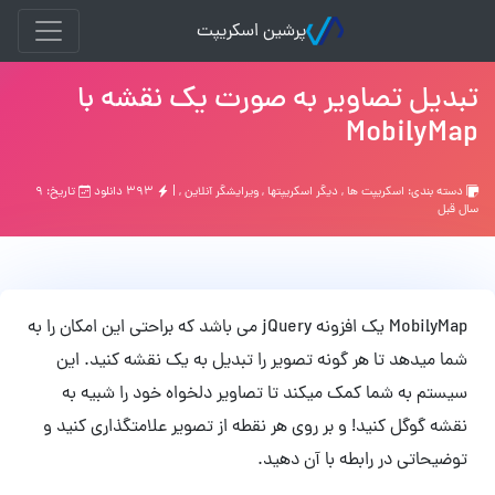
پرشین اسکریپت
تبدیل تصاویر به صورت یک نقشه با
MobilyMap
دسته بندی:
اسکریپت ها
,
ديگر اسكريپتها
,
ویرایشگر آنلاین
, |
۳۹۳ دانلود
تاریخ: ۹
سال قبل
MobilyMap یک افزونه jQuery می باشد که براحتی این امکان را به
شما میدهد تا هر گونه تصویر را تبدیل به یک نقشه کنید. این
سیستم به شما کمک میکند تا تصاویر دلخواه خود را شبیه به
نقشه گوگل کنید! و بر روی هر نقطه از تصویر علامتگذاری کنید و
توضیحاتی در رابطه با آن دهید.