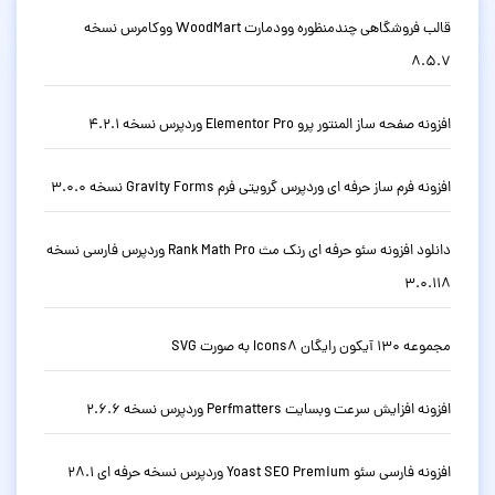
قالب فروشگاهی چندمنظوره وودمارت WoodMart ووکامرس نسخه
8.5.7
افزونه صفحه ساز المنتور پرو Elementor Pro وردپرس نسخه 4.2.1
افزونه فرم ساز حرفه ای وردپرس گرویتی فرم Gravity Forms نسخه 3.0.0
دانلود افزونه سئو حرفه ای رنک مث Rank Math Pro وردپرس فارسی نسخه
3.0.118
مجموعه 130 آیکون رایگان Icons8 به صورت SVG
افزونه افزایش سرعت وبسایت Perfmatters وردپرس نسخه 2.6.6
افزونه فارسی سئو Yoast SEO Premium وردپرس نسخه حرفه ای 28.1