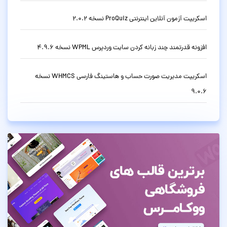
اسکریپت آزمون آنلاین اینترنتی ProQuiz نسخه 2.0.2
افزونه قدرتمند چند زبانه کردن سایت وردپرس WPML نسخه 4.9.6
اسکریپت مدیریت صورت حساب و هاستینگ فارسی WHMCS نسخه
9.0.6