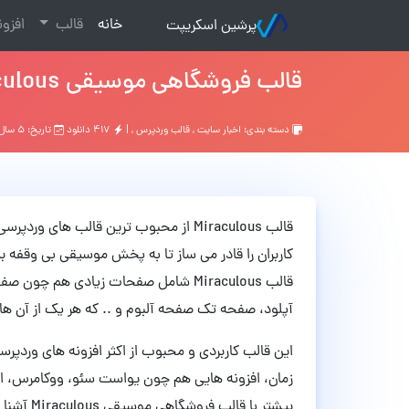
(current)
خانه
قالب
افزو
پرشین اسکریپت
قالب فروشگاهی موسیقی Miraculous وردپرس نسخه 1.1.3
دسته بندی:
اخبار سایت
,
قالب وردپرس
, |
۴۱۷ دانلود
تاریخ: ۵ سال قبل
قالب Miraculous از محبوب ترین قالب های
کاربران را قادر می ساز تا به پخش موسیقی بی وقفه ب
قالب Miraculous شامل صفحات زیادی ه
آپلود، صفحه تک صفحه آلبوم و .. که هر یک از آن ها به طور 100 درصد ریسپانسیو طرا
این قالب کاربردی و محبوب از اکثر افزونه های وردپرس
زمان، افزونه هایی هم چون یواست سئو، ووکامرس، الم
بیشتر با قالب فروشگاهی موسیقی Miraculous آشنا می کنیم.