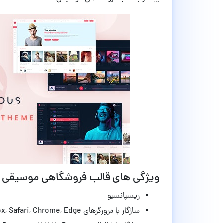
ویژگی های قالب فروشگاهی موسیقی Miraculous وردپرس نسخه 1.1.3
ریسپانسیو
سازگار با مرورگرهای IE10, IE11, Firefox, Safari, Chrome, Edge