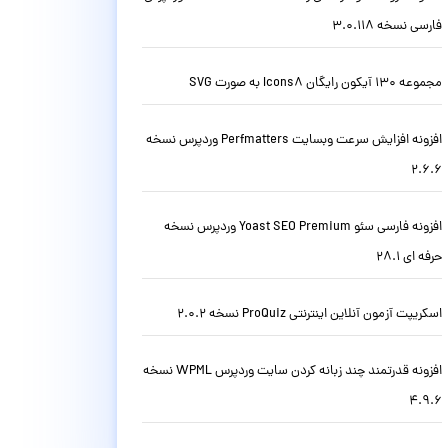
فارسی نسخه 3.0.118
مجموعه 130 آیکون رایگان Icons8 به صورت SVG
افزونه افزایش سرعت وبسایت Perfmatters وردپرس نسخه
2.6.6
افزونه فارسی سئو Yoast SEO Premium وردپرس نسخه
حرفه ای 28.1
اسکریپت آزمون آنلاین اینترنتی ProQuiz نسخه 2.0.2
افزونه قدرتمند چند زبانه کردن سایت وردپرس WPML نسخه
4.9.6