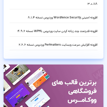
3.0.118
افزونه امنیتی Wordfence Security وردپرس نسخه 8.1.4
افزونه قدرتمند چند زبانه کردن سایت وردپرس WPML نسخه 4.9.6
افزونه افزایش سرعت وبسایت Perfmatters وردپرس نسخه 2.6.6