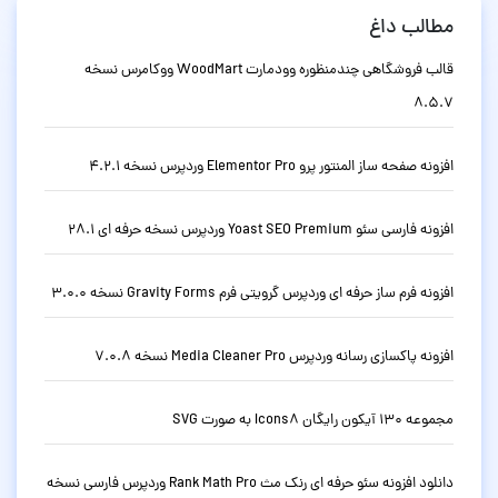
مطالب داغ
قالب فروشگاهی چندمنظوره وودمارت WoodMart ووکامرس نسخه
8.5.7
افزونه صفحه ساز المنتور پرو Elementor Pro وردپرس نسخه 4.2.1
افزونه فارسی سئو Yoast SEO Premium وردپرس نسخه حرفه ای 28.1
افزونه فرم ساز حرفه ای وردپرس گرویتی فرم Gravity Forms نسخه 3.0.0
افزونه پاکسازی رسانه وردپرس Media Cleaner Pro نسخه 7.0.8
مجموعه 130 آیکون رایگان Icons8 به صورت SVG
دانلود افزونه سئو حرفه ای رنک مث Rank Math Pro وردپرس فارسی نسخه