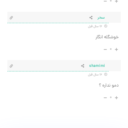
۰
سحر
۱۶ سال قبل
خوشگله انگار
۰
shamimi
۱۶ سال قبل
دمو نداره ؟
۰