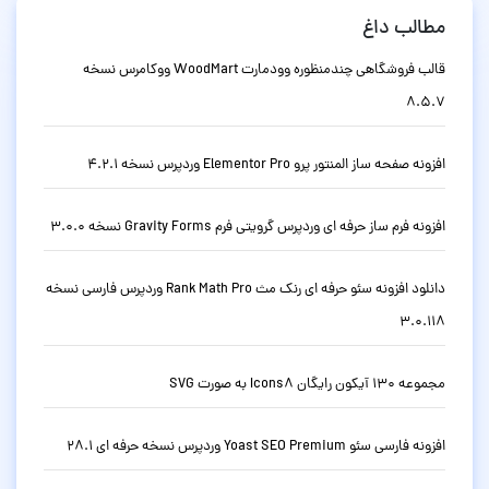
مطالب داغ
قالب فروشگاهی چندمنظوره وودمارت WoodMart ووکامرس نسخه
8.5.7
افزونه صفحه ساز المنتور پرو Elementor Pro وردپرس نسخه 4.2.1
افزونه فرم ساز حرفه ای وردپرس گرویتی فرم Gravity Forms نسخه 3.0.0
دانلود افزونه سئو حرفه ای رنک مث Rank Math Pro وردپرس فارسی نسخه
3.0.118
مجموعه 130 آیکون رایگان Icons8 به صورت SVG
افزونه فارسی سئو Yoast SEO Premium وردپرس نسخه حرفه ای 28.1