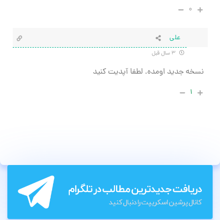
۰
علی
۳ سال قبل
نسخه جدید اومده. لطفا آپدیت کنید
۱