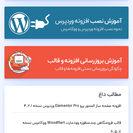
مطالب داغ
افزونه صفحه ساز المنتور پرو Elementor Pro وردپرس نسخه 4.2.1
قالب فروشگاهی چندمنظوره وودمارت WoodMart ووکامرس نسخه
8.5.7