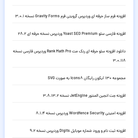
افزونه فرم ساز حرفه ای وردپرس گرویتی فرم Gravity Forms نسخه 3.0.1
افزونه فارسی سئو Yoast SEO Premium وردپرس نسخه حرفه ای 28.2
دانلود افزونه سئو حرفه ای رنک مث Rank Math Pro وردپرس فارسی نسخه
3.0.118
مجموعه 130 آیکون رایگان Icons8 به صورت SVG
افزونه جت انجین المنتور JetEngine نسخه 3.8.13.2
افزونه امنیتی Wordfence Security وردپرس نسخه 8.1.4
افزونه ثبت نام و ورود شماره موبایل Digits وردپرس نسخه 9.2