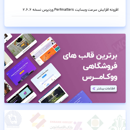
افزونه افزایش سرعت وبسایت Perfmatters وردپرس نسخه 2.6.6