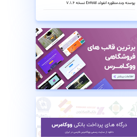
پوسته چندمنظوره انفولد Enfold نسخه 7.1.6