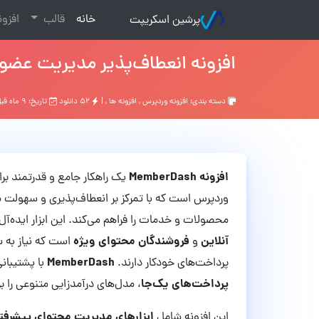
(current)
خانه
قالب
افزو
پرشین اسکریپت
افزونه انعطاف‌پذیر مدیریت عضویت وردپرس Dash
دسته بندی:
افزونه وردپرس
,
افزونه ها
, |
۵۲ دانلود
تاریخ: ۹ ماه قبل
افزونه MemberDash
یک راهکار جامع و قدرتمند بر
وردپرس است که با تمرکز بر انعطاف‌پذیری و سهولت م
محصولات و خدمات را فراهم می‌کند. این ابزار ایده‌آل
آنلاین
فروشندگان محتوای ویژه
و
است که نیاز به
MemberDash
پرداخت‌های خودکار دارند.
با پشتیبانی
پرداخت‌های یک‌جا
، مدل‌های درآمدزایی متنوعی را ب
ابزارهای مدیریت محتوای پیشرفت
این افزونه شامل