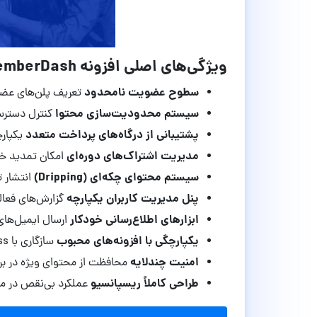
ویژگی‌های اصلی افزونه MemberDash نسخه 1.6.2
سطوح عضویت نامحدود
تعریف پلن‌های عضو
سیستم محدودیت‌سازی محتوا
کنترل دسترس
پشتیبانی از درگاه‌های پرداخت متعدد
یکپارچگی با  Stripe
مدیریت اشتراک‌های دوره‌ای
امکان تمدید خود
سیستم محتوای چکه‌ای (Dripping)
انتشار ت
پنل مدیریت کاربران یکپارچه
گزارش‌های فعا
ابزارهای اطلاع‌رسانی خودکار
ارسال ایمیل‌های
یکپارچگی با افزونه‌های محبوب
سازگاری با LearnDash, BuddyPress و WooCommerce
امنیت چندلایه
محافظت از محتوای ویژه در برا
طراحی کاملاً ریسپانسیو
عملکرد بی‌نقص در م