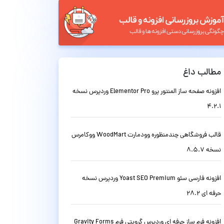
مطالب داغ
افزونه صفحه ساز المنتور پرو Elementor Pro وردپرس نسخه
4.2.1
قالب فروشگاهی چندمنظوره وودمارت WoodMart ووکامرس
نسخه 8.5.7
افزونه فارسی سئو Yoast SEO Premium وردپرس نسخه
حرفه ای 28.2
افزونه فرم ساز حرفه ای وردپرس گرویتی فرم Gravity Forms