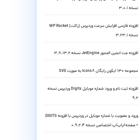
نسخه 3.0.1
افزونه فارسی افزایش سرعت وردپرس (راکت) WP Rocket
نسخه 3.23.1
افزونه جت انجین المنتور JetEngine نسخه 3.8.13.2
مجموعه 130 آیکون رایگان Icons8 به صورت SVG
افزونه ثبت نام و ورود شماره موبایل Digits وردپرس نسخه
9.2
ورود و عضویت با شماره موبایل در وردپرس با افزونه DIGITS
+ صفحه/پاپ‌آپ اختصاصی نسخه 0.9.2.4