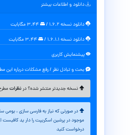
دانلود و اطلاعات بیشتر
دانلود نسخه ۱.۶.۲
/
۳.۴۴ مگابايت
دانلود نسخه ۱.۶.۱.۱
/
۳.۴۴ مگابايت
پیشنمایش کاربری
بحث و تبادل نظر / رفع مشکلات درباره این م
نظرات
نسخه جدیدتر منتشر شده؟ در
مطرح 
در صورتی که نیاز به فارسی سازی ، بومی س
موجود در پرشین اسکریپت را دار ید کافیست ا
درخواست کنید