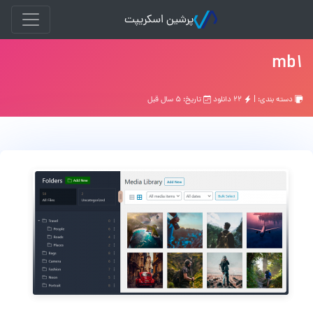
پرشین اسکریپت
mb1
دسته بندی: |
۲۲ دانلود
تاریخ: ۵ سال قبل