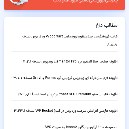
مطالب داغ
قالب فروشگاهی چندمنظوره وودمارت WoodMart ووکامرس نسخه
8.5.7
افزونه صفحه ساز المنتور پرو Elementor Pro وردپرس نسخه 4.2.1
افزونه فرم ساز حرفه ای وردپرس گرویتی فرم Gravity Forms نسخه 3.0.0
افزونه فارسی سئو Yoast SEO Premium وردپرس نسخه حرفه ای 28.1
افزونه فارسی افزایش سرعت وردپرس (راکت) WP Rocket نسخه 3.23.1
مجموعه 130 آیکون رایگان Icons8 به صورت SVG