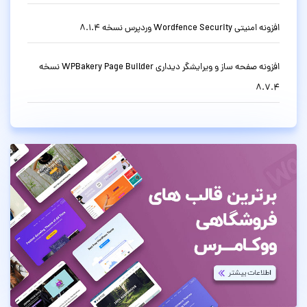
افزونه امنیتی Wordfence Security وردپرس نسخه 8.1.4
افزونه صفحه ساز و ویرایشگر دیداری WPBakery Page Builder نسخه
8.7.4