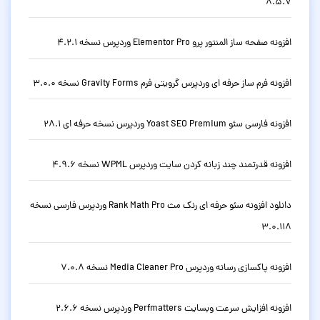
8.5.7
افزونه صفحه ساز المنتور پرو Elementor Pro وردپرس نسخه 4.2.1
افزونه فرم ساز حرفه ای وردپرس گرویتی فرم Gravity Forms نسخه 3.0.0
افزونه فارسی سئو Yoast SEO Premium وردپرس نسخه حرفه ای 28.1
افزونه قدرتمند چند زبانه کردن سایت وردپرس WPML نسخه 4.9.6
دانلود افزونه سئو حرفه ای رنک مث Rank Math Pro وردپرس فارسی نسخه
3.0.118
افزونه پاکسازی رسانه وردپرس Media Cleaner Pro نسخه 7.0.8
افزونه افزایش سرعت وبسایت Perfmatters وردپرس نسخه 2.6.6