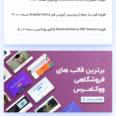
افزونه امنیتی Wordfence Security وردپرس نسخه 8.1.4
افزونه فرم ساز حرفه ای وردپرس گرویتی فرم Gravity Forms نسخه 3.0.0
افزونه WooCommerce PDF Invoice فاکتور ووکامرس نسخه 5.1.2