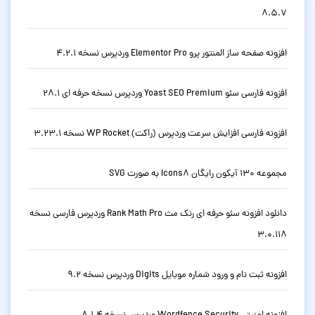
8.5.7
افزونه صفحه ساز المنتور پرو Elementor Pro وردپرس نسخه 4.2.1
افزونه فارسی سئو Yoast SEO Premium وردپرس نسخه حرفه ای 28.1
افزونه فارسی افزایش سرعت وردپرس (راکت) WP Rocket نسخه 3.23.1
مجموعه 130 آیکون رایگان Icons8 به صورت SVG
دانلود افزونه سئو حرفه ای رنک مث Rank Math Pro وردپرس فارسی نسخه
3.0.118
افزونه ثبت نام و ورود شماره موبایل Digits وردپرس نسخه 9.2