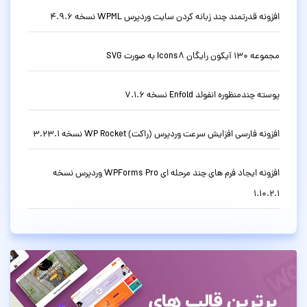
افزونه قدرتمند چند زبانه کردن سایت وردپرس WPML نسخه 4.9.6
مجموعه 130 آیکون رایگان Icons8 به صورت SVG
پوسته چندمنظوره انفولد Enfold نسخه 7.1.6
افزونه فارسی افزایش سرعت وردپرس (راکت) WP Rocket نسخه 3.23.1
افزونه ایجاد فرم های چند مرحله ای WPForms Pro وردپرس نسخه
1.10.2.1