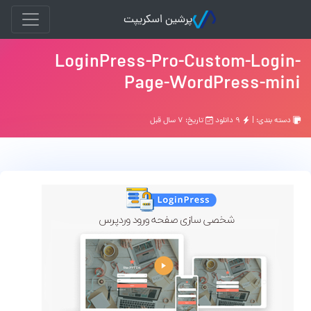
پرشین اسکریپت
LoginPress-Pro-Custom-Login-
Page-WordPress-mini
دسته بندی: |
۹ دانلود
تاریخ: ۷ سال قبل