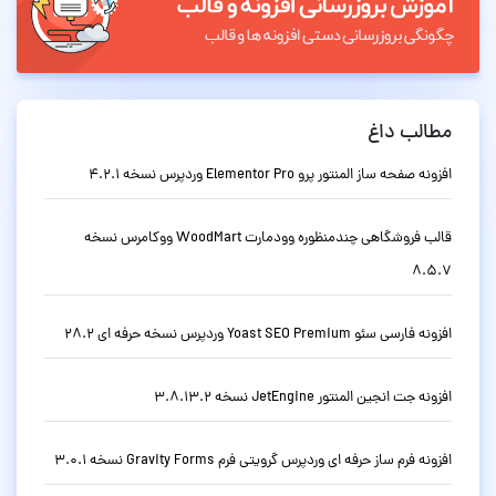
مطالب داغ
افزونه صفحه ساز المنتور پرو Elementor Pro وردپرس نسخه 4.2.1
قالب فروشگاهی چندمنظوره وودمارت WoodMart ووکامرس نسخه
8.5.7
افزونه فارسی سئو Yoast SEO Premium وردپرس نسخه حرفه ای 28.2
افزونه جت انجین المنتور JetEngine نسخه 3.8.13.2
افزونه فرم ساز حرفه ای وردپرس گرویتی فرم Gravity Forms نسخه 3.0.1