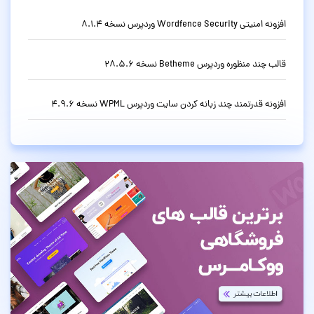
افزونه امنیتی Wordfence Security وردپرس نسخه 8.1.4
قالب چند منظوره وردپرس Betheme نسخه 28.5.6
افزونه قدرتمند چند زبانه کردن سایت وردپرس WPML نسخه 4.9.6