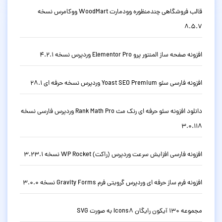
قالب فروشگاهی چندمنظوره وودمارت WoodMart ووکامرس نسخه
8.5.7
افزونه صفحه ساز المنتور پرو Elementor Pro وردپرس نسخه 4.2.1
افزونه فارسی سئو Yoast SEO Premium وردپرس نسخه حرفه ای 28.1
دانلود افزونه سئو حرفه ای رنک مث Rank Math Pro وردپرس فارسی نسخه
3.0.118
افزونه فارسی افزایش سرعت وردپرس (راکت) WP Rocket نسخه 3.23.1
افزونه فرم ساز حرفه ای وردپرس گرویتی فرم Gravity Forms نسخه 3.0.0
مجموعه 130 آیکون رایگان Icons8 به صورت SVG