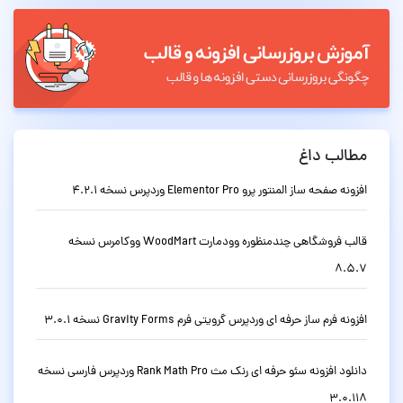
مطالب داغ
افزونه صفحه ساز المنتور پرو Elementor Pro وردپرس نسخه 4.2.1
قالب فروشگاهی چندمنظوره وودمارت WoodMart ووکامرس نسخه
8.5.7
افزونه فرم ساز حرفه ای وردپرس گرویتی فرم Gravity Forms نسخه 3.0.1
دانلود افزونه سئو حرفه ای رنک مث Rank Math Pro وردپرس فارسی نسخه
3.0.118