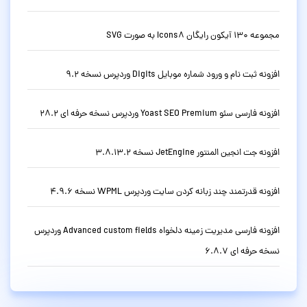
مجموعه 130 آیکون رایگان Icons8 به صورت SVG
افزونه ثبت نام و ورود شماره موبایل Digits وردپرس نسخه 9.2
افزونه فارسی سئو Yoast SEO Premium وردپرس نسخه حرفه ای 28.2
افزونه جت انجین المنتور JetEngine نسخه 3.8.13.2
افزونه قدرتمند چند زبانه کردن سایت وردپرس WPML نسخه 4.9.6
افزونه فارسی مدیریت زمینه دلخواه Advanced custom fields وردپرس
نسخه حرفه ای 6.8.7