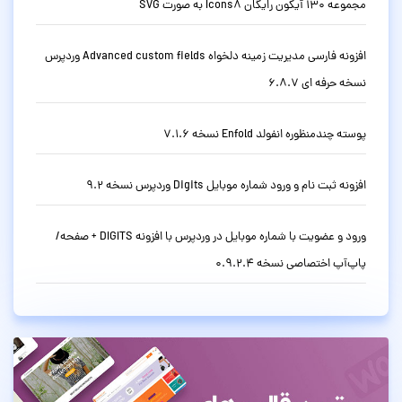
مجموعه 130 آیکون رایگان Icons8 به صورت SVG
افزونه فارسی مدیریت زمینه دلخواه Advanced custom fields وردپرس
نسخه حرفه ای 6.8.7
پوسته چندمنظوره انفولد Enfold نسخه 7.1.6
افزونه ثبت نام و ورود شماره موبایل Digits وردپرس نسخه 9.2
ورود و عضویت با شماره موبایل در وردپرس با افزونه DIGITS + صفحه/
پاپ‌آپ اختصاصی نسخه 0.9.2.4