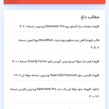
مطالب داغ
افزونه صفحه ساز المنتور پرو Elementor Pro وردپرس نسخه 4.2.1
قالب فروشگاهی چندمنظوره وودمارت WoodMart ووکامرس نسخه
8.5.7
افزونه فرم ساز حرفه ای وردپرس گرویتی فرم Gravity Forms نسخه 3.0.1
افزونه فارسی سئو Yoast SEO Premium وردپرس نسخه حرفه ای 28.2
دانلود افزونه سئو حرفه ای رنک مث Rank Math Pro وردپرس فارسی نسخه
3.0.118