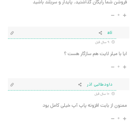
فروشن شما رایگان گذاشتید. پایدار و سربلند باشید
۰
ali
۹ سال قبل
ایا با میلر لایت هم سازگار هست ؟
۰
داودطالبی آذر
۱۰ سال قبل
ممنون از بابت افزونه پاپ آپ خیلی کامل بود
۰