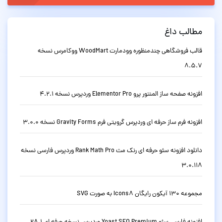
مطالب داغ
قالب فروشگاهی چندمنظوره وودمارت WoodMart ووکامرس نسخه
8.5.7
افزونه صفحه ساز المنتور پرو Elementor Pro وردپرس نسخه 4.2.1
افزونه فرم ساز حرفه ای وردپرس گرویتی فرم Gravity Forms نسخه 3.0.0
دانلود افزونه سئو حرفه ای رنک مث Rank Math Pro وردپرس فارسی نسخه
3.0.118
مجموعه 130 آیکون رایگان Icons8 به صورت SVG