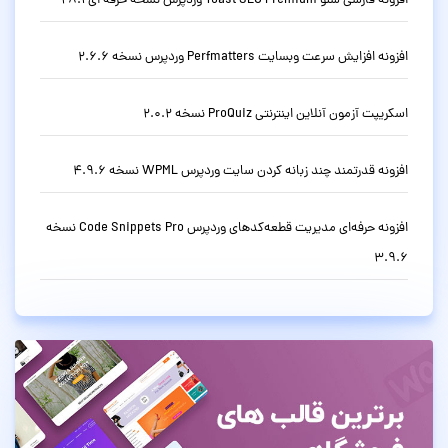
افزونه فارسی سئو Yoast SEO Premium وردپرس نسخه حرفه ای 28.1
افزونه افزایش سرعت وبسایت Perfmatters وردپرس نسخه 2.6.6
اسکریپت آزمون آنلاین اینترنتی ProQuiz نسخه 2.0.2
افزونه قدرتمند چند زبانه کردن سایت وردپرس WPML نسخه 4.9.6
افزونه حرفه‌ای مدیریت قطعه‌کدهای وردپرس Code Snippets Pro نسخه
3.9.6