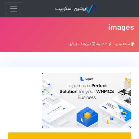
پرشین اسکریپت
images
دسته بندی: |
۶ دانلود
تاریخ: ۱ سال قبل