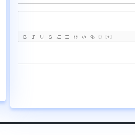
{}
[+]