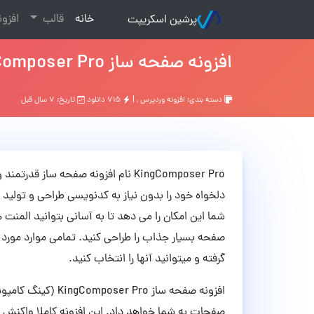
(current)
خانه
قالب
افزو
پرشین اسکریپت
افزونه صفحه ساز KingComposer Pro وردپرس نسخه 1.9.4
دسته بندی:
افزونه وردپرس
, |
۷۱۵ دانلود
تاریخ: ۷ سال قبل
KingComposer Pro نام افزونه صفحه س
دلخواه خود را بدون نیاز به کدنویسی طراحی و تولید 
شما این امکان را می دهد تا به آسانی بتوانید المن
صفحه بسیار جذاب را طراحی کنید. تمامی موارد مورد 
گرفته و میتوانید آنها را انتخاب کنید.
افزونه صفحه ساز Pro
صفحات به شما خواهد داد. این افزونه کاملا واکنش 