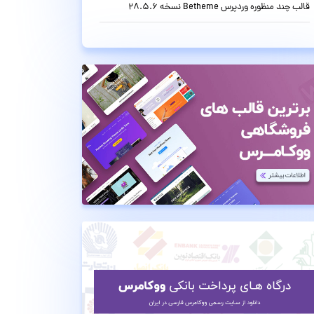
قالب چند منظوره وردپرس Betheme نسخه 28.5.6