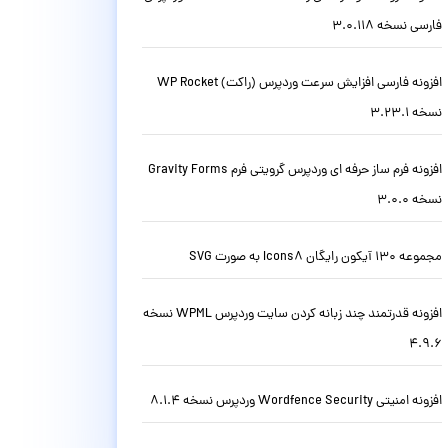
فارسی نسخه 3.0.118
افزونه فارسی افزایش سرعت وردپرس (راکت) WP Rocket
نسخه 3.23.1
افزونه فرم ساز حرفه ای وردپرس گرویتی فرم Gravity Forms
نسخه 3.0.0
مجموعه 130 آیکون رایگان Icons8 به صورت SVG
افزونه قدرتمند چند زبانه کردن سایت وردپرس WPML نسخه
4.9.6
افزونه امنیتی Wordfence Security وردپرس نسخه 8.1.4