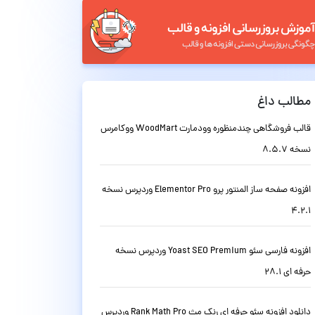
مطالب داغ
قالب فروشگاهی چندمنظوره وودمارت WoodMart ووکامرس
نسخه 8.5.7
افزونه صفحه ساز المنتور پرو Elementor Pro وردپرس نسخه
4.2.1
افزونه فارسی سئو Yoast SEO Premium وردپرس نسخه
حرفه ای 28.1
دانلود افزونه سئو حرفه ای رنک مث Rank Math Pro وردپرس