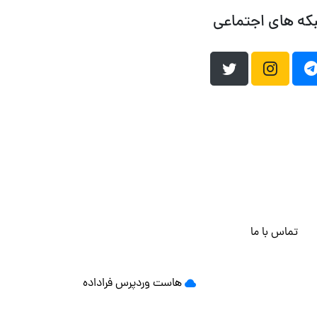
که های اجتماعی
تماس با ما
هاست وردپرس
فراداده