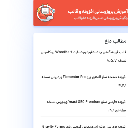
مطالب داغ
قالب فروشگاهی چندمنظوره وودمارت WoodMart ووکامرس
نسخه 8.5.7
افزونه صفحه ساز المنتور پرو Elementor Pro وردپرس نسخه
4.2.1
افزونه فارسی سئو Yoast SEO Premium وردپرس نسخه
حرفه ای 28.1
افزونه فرم ساز حرفه ای وردپرس گرویتی فرم Gravity Forms