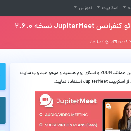
نه
اسکریپت
آموزش
Jupit نسخه 2.6.0
تاریخ: ۴ سال قبل
اگر به فکر راه اندازی یک سرویس ویدئو کنفرانس آنلاین همانند ZOOM و اسکای روم هستید و میخواهید وب سایت
J استفاده نمایید.