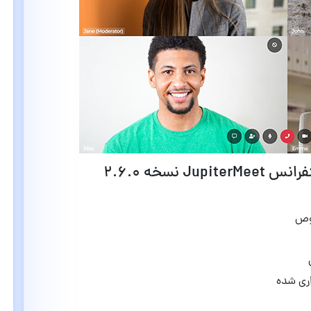
نسخه 2.6.0
صوص
اری شده