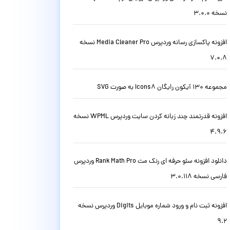
نسخه 3.0.0
افزونه پاکسازی رسانه وردپرس Media Cleaner Pro نسخه
7.0.8
مجموعه 130 آیکون رایگان Icons8 به صورت SVG
افزونه قدرتمند چند زبانه کردن سایت وردپرس WPML نسخه
4.9.6
دانلود افزونه سئو حرفه ای رنک مث Rank Math Pro وردپرس
فارسی نسخه 3.0.118
افزونه ثبت نام و ورود شماره موبایل Digits وردپرس نسخه
9.2