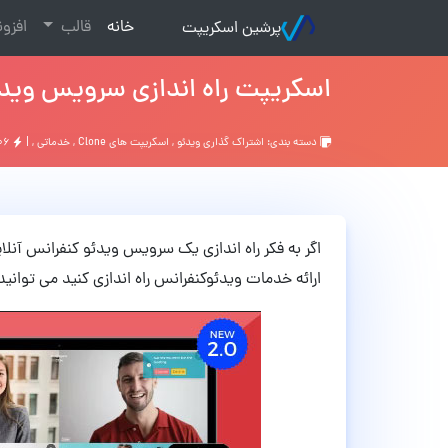
(current)
خانه
قالب
افزو
پرشین اسکریپت
اسکریپت راه اندازی سرویس ویدئو کنفرانس erMeet
دسته بندی:
اشتراک گذاری ویدئو
,
اسکریپت های Clone
,
خدماتی
, |
۱,۳۰۶ دانلود
ارائه خدمات ویدئوکنفرانس راه اندازی کنید می توانید از اسکریپت upiterMeet