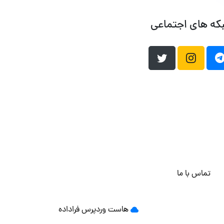
که های اجتماعی
تماس با ما
هاست وردپرس
فراداده