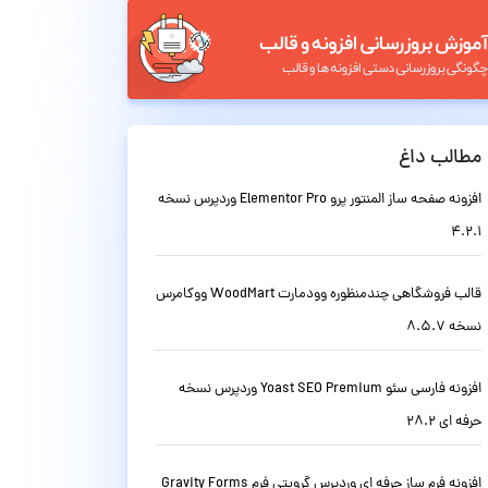
مطالب داغ
افزونه صفحه ساز المنتور پرو Elementor Pro وردپرس نسخه
4.2.1
قالب فروشگاهی چندمنظوره وودمارت WoodMart ووکامرس
نسخه 8.5.7
افزونه فارسی سئو Yoast SEO Premium وردپرس نسخه
حرفه ای 28.2
افزونه فرم ساز حرفه ای وردپرس گرویتی فرم Gravity Forms