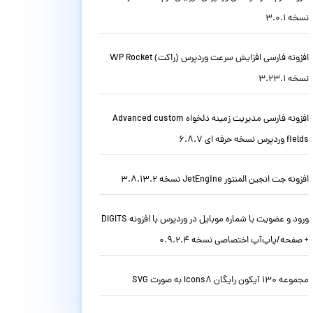
نسخه 3.0.1
افزونه فارسی افزایش سرعت وردپرس (راکت) WP Rocket
نسخه 3.23.1
افزونه فارسی مدیریت زمینه دلخواه Advanced custom
fields وردپرس نسخه حرفه ای 6.8.7
افزونه جت انجین المنتور JetEngine نسخه 3.8.13.2
ورود و عضویت با شماره موبایل در وردپرس با افزونه DIGITS
+ صفحه/پاپ‌آپ اختصاصی نسخه 0.9.2.4
مجموعه 130 آیکون رایگان Icons8 به صورت SVG