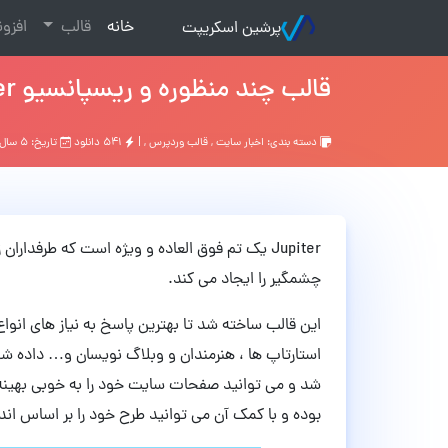
(current)
خانه
قالب
افزو
پرشین اسکریپت
قالب چند منظوره و ریسپانسیو Jupiter نسخه 6.9.0 + JupiterX v1.26.0
دسته بندی:
اخبار سایت
,
قالب وردپرس
, |
۵۴۱ دانلود
تاریخ: ۵ سال قبل
Jupiter یک تم فوق العاده و ویژه است که طرفداران زیادی دارد. این قالب حرفه ای وردپرس
چشمگیر را ایجاد می کند.
این قالب ساخته شد تا بهترین پاسخ به نیاز های
انوا
بوده و با کمک آن می توانید طرح خود را بر اساس ان