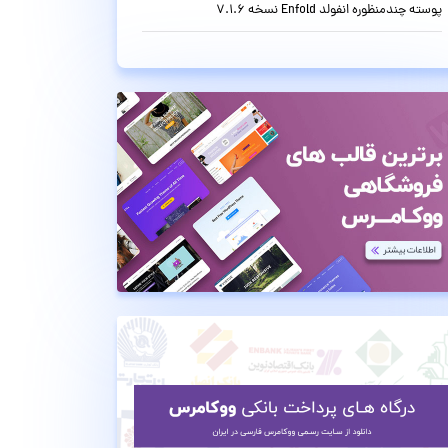
پوسته چندمنظوره انفولد Enfold نسخه 7.1.6