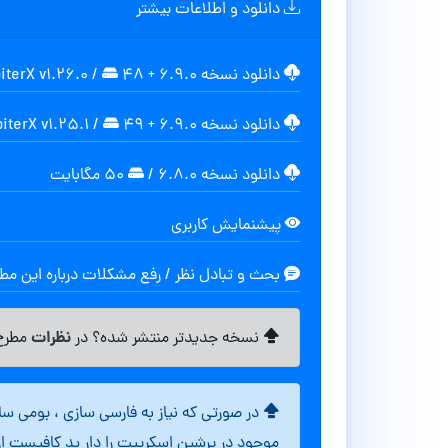
دانلود و اطلاعات بیشتر
دانلود نسخه 6.9.0 + JupiterX v1.26.0
۴۸ مگابایت
/
دانلود نسخه 6.9.0 + JupiterX v1.25.1
۴۹ مگابایت
/
دانلود نسخه ۶.۸.۰
/
۵۰ مگابایت
پیشنمایش کاربری
بحث و تبادل نظر / رفع مشکلات درباره این م
نظرات
نسخه جدیدتر منتشر شده؟ در
مطرح 
در صورتی که نیاز به فارسی سازی ، بومی س
موجود در پرشین اسکریپت را دار ید کافیست ا