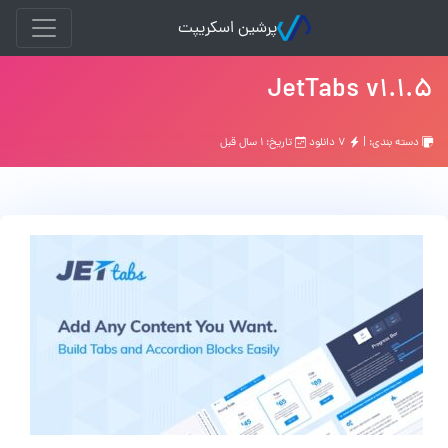
پرشین اسکریپت
JetTabs v1.1.5
دسته بندی: |
۷ دانلود
تاریخ: ۱ سال قبل