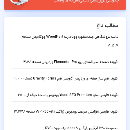
مطالب داغ
قالب فروشگاهی چندمنظوره وودمارت WoodMart ووکامرس نسخه
8.5.7
افزونه صفحه ساز المنتور پرو Elementor Pro وردپرس نسخه 4.2.1
افزونه فرم ساز حرفه ای وردپرس گرویتی فرم Gravity Forms نسخه 3.0.0
افزونه فارسی سئو Yoast SEO Premium وردپرس نسخه حرفه ای 28.1
افزونه فارسی افزایش سرعت وردپرس (راکت) WP Rocket نسخه 3.23.1
مجموعه 130 آیکون رایگان Icons8 به صورت SVG