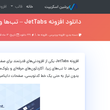
(current)
خانه
قالب
افزو
پرشین اسکریپت
دانلود افزونه JetTabs – تب‌ها و آکاردئون پیشرفته برای المنتور نسخه 2.2.10
دسته بندی:
افزونه وردپرس
,
افزونه ها
, |
۲۲۱ دانلود
تاریخ: ۱۲ ماه قبل
می‌دهد تا تب‌های زیبا، آکاردئون‌های حرفه‌ای و بلوک‌
بدون نیاز به حتی یک خط کدنویسی، صفحات داینامیک