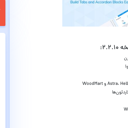
رن
ا
ردئون‌ها