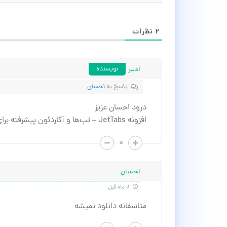
۲
نظرات
امیر
نویسنده
پاسخ به
احسان
درود احسان عزیز
افزونه JetTabs – تب‌ها و آکاردئون پیشرفته برای المنتور به روزرسانی شد، دوباره بررسی کنید.
۰
احسان
۱۱ ماه قبل
متاسفانه دانلود نمیشه