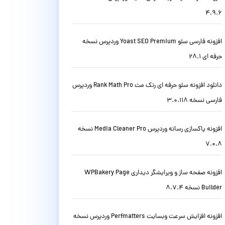
4.9.6
افزونه فارسی سئو Yoast SEO Premium وردپرس نسخه
حرفه ای 28.1
دانلود افزونه سئو حرفه ای رنک مث Rank Math Pro وردپرس
فارسی نسخه 3.0.118
افزونه پاکسازی رسانه وردپرس Media Cleaner Pro نسخه
7.0.8
افزونه صفحه ساز و ویرایشگر دیداری WPBakery Page
Builder نسخه 8.7.4
افزونه افزایش سرعت وبسایت Perfmatters وردپرس نسخه