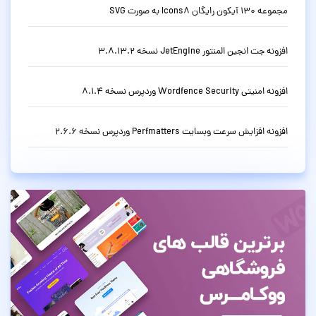
مجموعه 130 آیکون رایگان Icons8 به صورت SVG
افزونه جت انجین المنتور JetEngine نسخه 3.8.13.2
افزونه امنیتی Wordfence Security وردپرس نسخه 8.1.4
افزونه افزایش سرعت وبسایت Perfmatters وردپرس نسخه 2.6.6