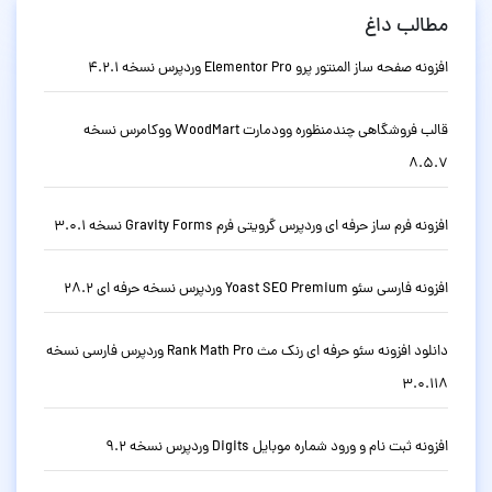
مطالب داغ
افزونه صفحه ساز المنتور پرو Elementor Pro وردپرس نسخه 4.2.1
قالب فروشگاهی چندمنظوره وودمارت WoodMart ووکامرس نسخه
8.5.7
افزونه فرم ساز حرفه ای وردپرس گرویتی فرم Gravity Forms نسخه 3.0.1
افزونه فارسی سئو Yoast SEO Premium وردپرس نسخه حرفه ای 28.2
دانلود افزونه سئو حرفه ای رنک مث Rank Math Pro وردپرس فارسی نسخه
3.0.118
افزونه ثبت نام و ورود شماره موبایل Digits وردپرس نسخه 9.2