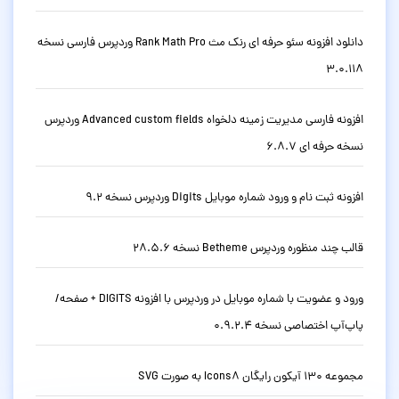
دانلود افزونه سئو حرفه ای رنک مث Rank Math Pro وردپرس فارسی نسخه
3.0.118
افزونه فارسی مدیریت زمینه دلخواه Advanced custom fields وردپرس
نسخه حرفه ای 6.8.7
افزونه ثبت نام و ورود شماره موبایل Digits وردپرس نسخه 9.2
قالب چند منظوره وردپرس Betheme نسخه 28.5.6
ورود و عضویت با شماره موبایل در وردپرس با افزونه DIGITS + صفحه/
پاپ‌آپ اختصاصی نسخه 0.9.2.4
مجموعه 130 آیکون رایگان Icons8 به صورت SVG