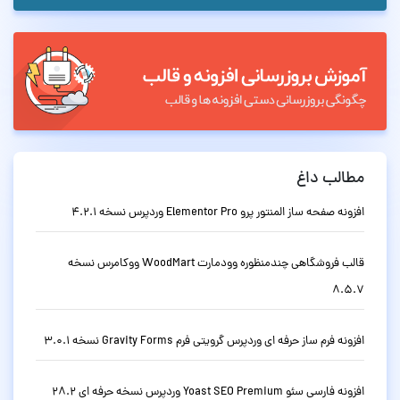
مطالب داغ
افزونه صفحه ساز المنتور پرو Elementor Pro وردپرس نسخه 4.2.1
قالب فروشگاهی چندمنظوره وودمارت WoodMart ووکامرس نسخه
8.5.7
افزونه فرم ساز حرفه ای وردپرس گرویتی فرم Gravity Forms نسخه 3.0.1
افزونه فارسی سئو Yoast SEO Premium وردپرس نسخه حرفه ای 28.2