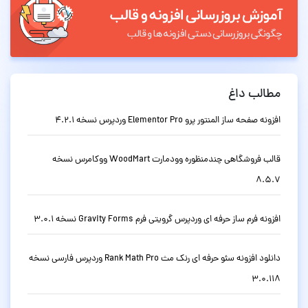
مطالب داغ
افزونه صفحه ساز المنتور پرو Elementor Pro وردپرس نسخه 4.2.1
قالب فروشگاهی چندمنظوره وودمارت WoodMart ووکامرس نسخه
8.5.7
افزونه فرم ساز حرفه ای وردپرس گرویتی فرم Gravity Forms نسخه 3.0.1
دانلود افزونه سئو حرفه ای رنک مث Rank Math Pro وردپرس فارسی نسخه
3.0.118