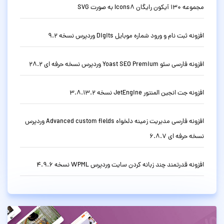
مجموعه 130 آیکون رایگان Icons8 به صورت SVG
افزونه ثبت نام و ورود شماره موبایل Digits وردپرس نسخه 9.2
افزونه فارسی سئو Yoast SEO Premium وردپرس نسخه حرفه ای 28.2
افزونه جت انجین المنتور JetEngine نسخه 3.8.13.2
افزونه فارسی مدیریت زمینه دلخواه Advanced custom fields وردپرس
نسخه حرفه ای 6.8.7
افزونه قدرتمند چند زبانه کردن سایت وردپرس WPML نسخه 4.9.6