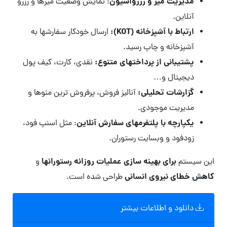
مدیریت میز و رزرواسیون
: نمایش وضعیت میزها و رزرو
آنلاین.
ارتباط با آشپزخانه (KOT):
ارسال خودکار سفارشها به
آشپزخانه و چاپ رسید.
پشتیبانی از پرداختهای متنوع:
نقدی، کارت، کیف پول
دیجیتال و…
گزارشات تحلیلی:
آنالیز فروش، پرفروش ترین منوها و
مدیریت موجودی.
یکپارچه با پلتفرمهای سفارش آنلاین
: مثل اسنپ فود،
زودفود و وبسایت رستوران.
برای بهینه سازی عملیات روزانه رستورانها
این سیستم
و
کاهش خطای نیروی انسانی
طراحی شده است.
دانلود و اطلاعات بیشتر