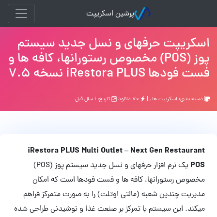
پرشین اسکریپت
اسکریپت حرفهای و نسل جدید سیستم
پوز (POS) مخصوص رستورانها، کافه ها و
فست فودها iRestora PLUS نسخه 7.5
دسته بندی:
اسکریپت ها
, |
۷۰ دانلود
تاریخ: ۱ سال قبل
iRestora PLUS Multi Outlet – Next Gen Restaurant
POS
یک نرم افزار حرفهای و نسل جدید سیستم پوز (POS)
مخصوص رستورانها، کافه ها و فست فودها است که امکان
مدیریت چندین شعبه (مالتی اوتلت) را به صورت متمرکز فراهم
میکند. این سیستم با تمرکز بر صنعت غذا و نوشیدنی طراحی شده