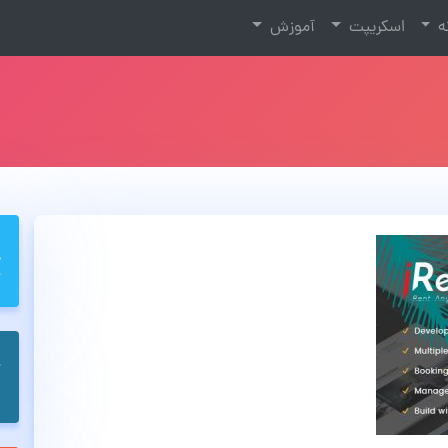
نه
اسکریپت
آموزش