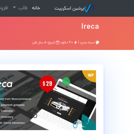
(current)
خانه
قالب
افزو
پرشین اسکریپت
Ireca
دسته بندی: |
۴۰ دانلود
تاریخ: ۵ سال قبل