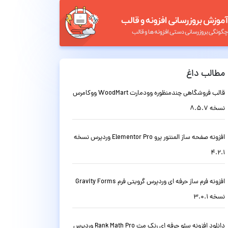
مطالب داغ
قالب فروشگاهی چندمنظوره وودمارت WoodMart ووکامرس
نسخه 8.5.7
افزونه صفحه ساز المنتور پرو Elementor Pro وردپرس نسخه
4.2.1
افزونه فرم ساز حرفه ای وردپرس گرویتی فرم Gravity Forms
نسخه 3.0.1
دانلود افزونه سئو حرفه ای رنک مث Rank Math Pro وردپرس