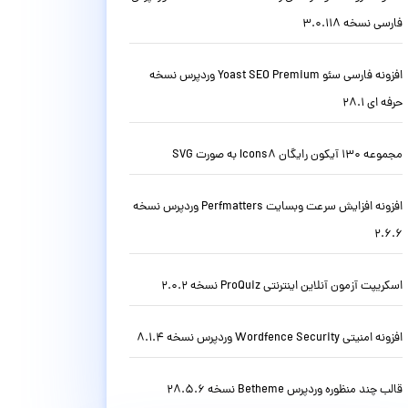
فارسی نسخه 3.0.118
افزونه فارسی سئو Yoast SEO Premium وردپرس نسخه
حرفه ای 28.1
مجموعه 130 آیکون رایگان Icons8 به صورت SVG
افزونه افزایش سرعت وبسایت Perfmatters وردپرس نسخه
2.6.6
اسکریپت آزمون آنلاین اینترنتی ProQuiz نسخه 2.0.2
افزونه امنیتی Wordfence Security وردپرس نسخه 8.1.4
قالب چند منظوره وردپرس Betheme نسخه 28.5.6