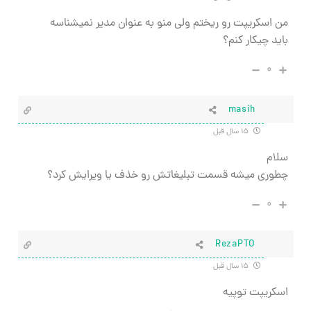
من اسکریپت رو ریختم ولی منو به عنوان مدیر نمیشناسه
باید چیکار کنم؟
۰
masih
۱۵ سال قبل
سلام
چطوری میشه قسمت تبلیغاتش رو خذف یا ویرایش کرد؟
۰
RezaPTO
۱۵ سال قبل
اسکریپت توپیه