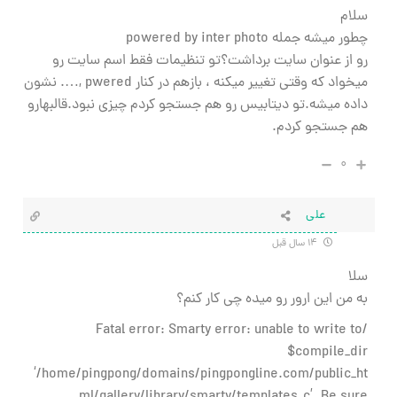
سلام
چطور ميشه جمله powered by inter photo
رو از عنوان سايت برداشت؟تو تنظيمات فقط اسم سايت رو
ميخواد كه وقتي تغيير ميكنه ، بازهم در كنار pwered ,…. نشون
داده ميشه.تو ديتابيس رو هم جستجو كردم چيزي نبود.قالبهارو
هم جستجو كردم.
۰
علی
۱۴ سال قبل
سلا
به من این ارور رو میده چی کار کنم؟
/Fatal error: Smarty error: unable to write to
$compile_dir
‘/home/pingpong/domains/pingpongline.com/public_ht
ml/gallery/library/smarty/templates_c’. Be sure