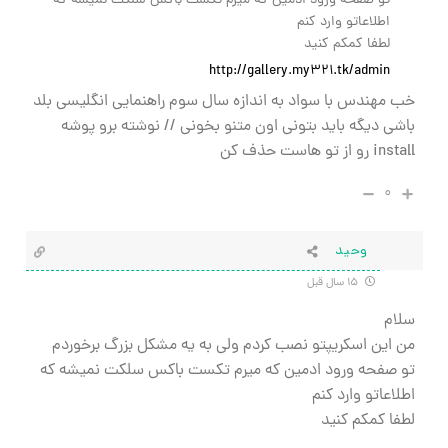
تو صفحه ورود ادمین که میرم تکست باکس سلکت نمیشه که
اطلاعاتو وارد کنم
لطفا کمکم کنید
http://gallery.my321.tk/admin
خب مهندس با سواد به اندازه سال سوم راهنمایی انگلیسی بلد
باشی دیگه باید بتونی اون متنو بخونی // نوشته برو پوشه
install رو از تو هاست حذف کن
۰
وحید
۱۵ سال قبل
سلام
من این اسکریپتو نصب کردم ولی به یه مشکل بزرگ برخوردم
تو صفحه ورود ادمین که میرم تکست باکس سلکت نمیشه که
اطلاعاتو وارد کنم
لطفا کمکم کنید