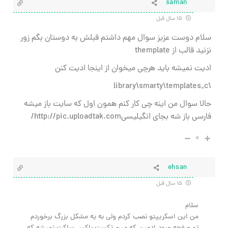
saman
۱۵ سال قبل
سلام دوست عزیز سوال مهم داشتم قبلش به دوستان بگم زور
نزنید قالب از themplate
ادیت نمیشه باید هرچی میخوان از اینجا ادیت کنن
\library\smarty\templates_c
حالا سوال من اینه چی کار کنم همون اول که سایت باز میشه
فارسی باز شه بجای انگیلیسیhttp://pic.uploadtak.com/
۰
ehsan
۱۵ سال قبل
سلام
من این اسکریپتو نصب کردم ولی به یه مشکل بزرگ برخوردم