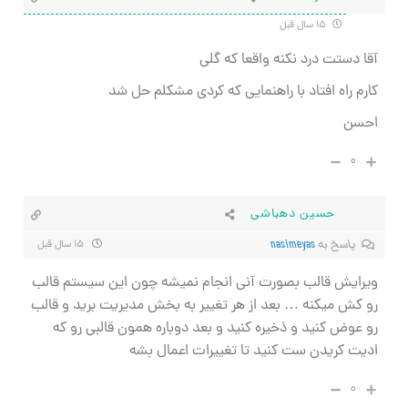
۱۵ سال قبل
آقا دستت درد نكنه واقعا كه گلي
كارم راه افتاد با راهنمايي كه كردي مشكلم حل شد
احسن
۰
حسین دهباشی
پاسخ به
nasimeyas
۱۵ سال قبل
ویرایش قالب بصورت آنی انجام نمیشه چون این سیستم قالب
رو کش میکنه … بعد از هر تغییر به بخش مدیریت برید و قالب
رو عوض کنید و ذخیره کنید و بعد دوباره همون قالبی رو که
ادیت کریدن ست کنید تا تغییرات اعمال بشه
۰