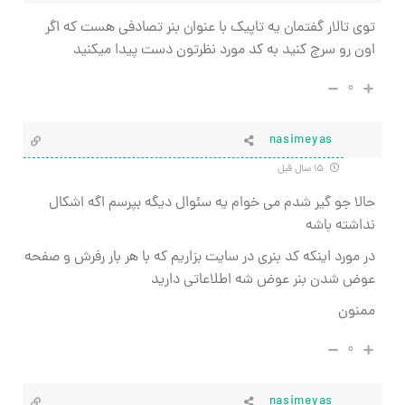
توی تالار گفتمان یه تاپیک با عنوان بنر تصادفی هست که اگر
اون رو سرچ کنید به کد مورد نظرتون دست پیدا میکنید
۰
nasimeyas
۱۵ سال قبل
حالا جو گير شدم مي خوام يه سئوال ديگه بپرسم اگه اشكال
نداشته باشه
در مورد اينكه كد بنري در سايت بزاريم كه با هر بار رفرش و صفحه
عوض شدن بنر عوض شه اطلاعاتي داريد
ممنون
۰
nasimeyas