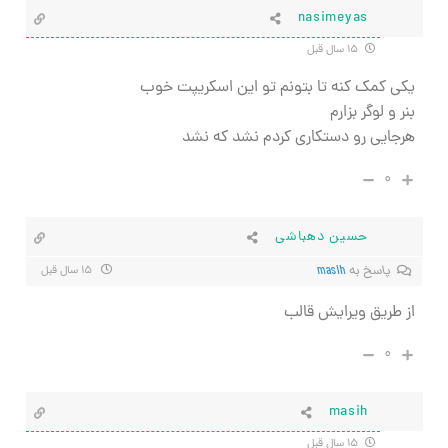
nasimeyas
۱۵ سال قبل
يكي كمك كنه تا بتونم تو اين اسكريپت خوب
بنر و لوگر بزارم
هرجايي رو دستكاري كردم نشد كه نشد
۰
حسین دهباشی
پاسخ به
masih
۱۵ سال قبل
از طریق ویرایش قالب
۰
masih
۱۵ سال قبل