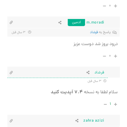
۰
m.moradi
ادمین
پاسخ به
فرشاد
۳ سال قبل
درود بروز شد دوست عزیز
۰
فرشاد
۳ سال قبل
۷.۴ آپدیت کنید
سلام لطفا به نسخه
۱
zahra azizi