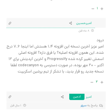
۱
امیرحسین
۸ ماه قبل
درود
امیر عزیز آخرین نسخه این افزونه 1.4 هستش اما اینجا 7.6 درج
شده، این همون افزونه اصلیه؟ یا فرق داره؟ افزونه اصلی
اسمش تغییر کرده شده Progressify و آخرین آپدیتش برای 12
اکتبر – 20 مهر بوده، در صورت دسترسی به codecanyon لطفا
نسخه جدید رو قرار بدید، با تشکر از تیم پرشین اسکریپت
۲
امیر
ادمین
پاسخ به
سپهر
۱ سال قبل