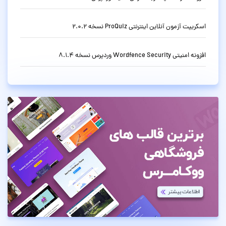
اسکریپت آزمون آنلاین اینترنتی ProQuiz نسخه 2.0.2
افزونه امنیتی Wordfence Security وردپرس نسخه 8.1.4