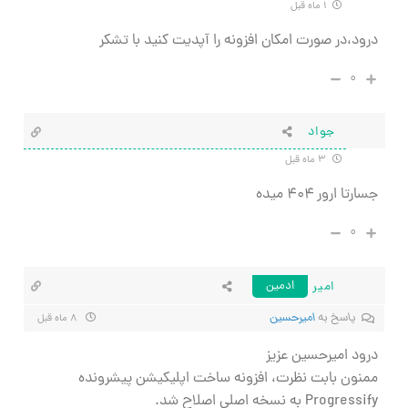
۱ ماه قبل
درود،در صورت امکان افزونه را آپدیت کنید با تشکر
۰
جواد
۳ ماه قبل
جسارتا ارور ۴۰۴ میده
۰
امیر
ادمین
پاسخ به
امیرحسین
۸ ماه قبل
درود امیرحسین عزیز
ممنون بابت نظرت، افزونه ساخت اپلیکیشن پیشرونده
Progressify به نسخه اصلی اصلاح شد.