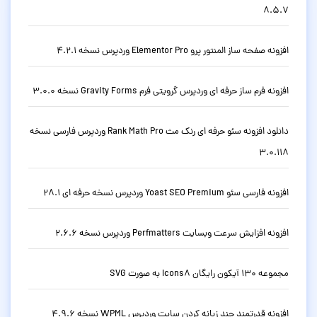
8.5.7
افزونه صفحه ساز المنتور پرو Elementor Pro وردپرس نسخه 4.2.1
افزونه فرم ساز حرفه ای وردپرس گرویتی فرم Gravity Forms نسخه 3.0.0
دانلود افزونه سئو حرفه ای رنک مث Rank Math Pro وردپرس فارسی نسخه
3.0.118
افزونه فارسی سئو Yoast SEO Premium وردپرس نسخه حرفه ای 28.1
افزونه افزایش سرعت وبسایت Perfmatters وردپرس نسخه 2.6.6
مجموعه 130 آیکون رایگان Icons8 به صورت SVG
افزونه قدرتمند چند زبانه کردن سایت وردپرس WPML نسخه 4.9.6