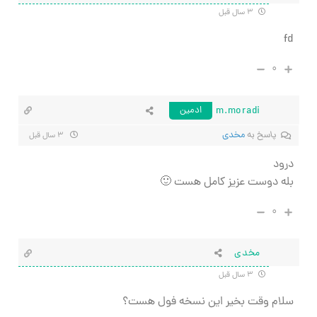
۳ سال قبل
fd
۰
m.moradi
ادمین
پاسخ به
مخدی
۳ سال قبل
درود
بله دوست عزیز کامل هست 🙂
۰
مخدی
۳ سال قبل
سلام وقت بخیر این نسخه فول هست؟