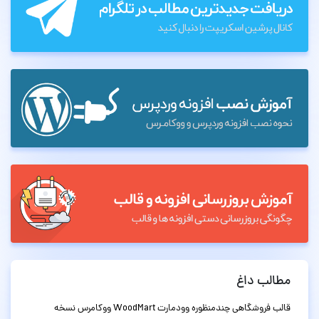
مطالب داغ
قالب فروشگاهی چندمنظوره وودمارت WoodMart ووکامرس نسخه