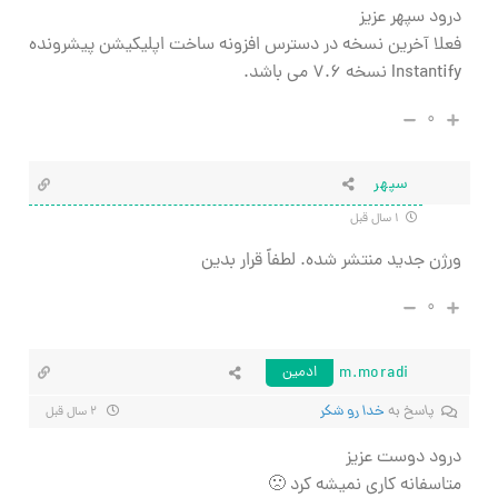
درود سپهر عزیز
فعلا آخرین نسخه در دسترس افزونه ساخت اپلیکیشن پیشرونده
Instantify نسخه 7.6 می باشد.
۰
سپهر
۱ سال قبل
ورژن جدید منتشر شده. لطفاً قرار بدین
۰
m.moradi
ادمین
پاسخ به
خدا رو شکر
۲ سال قبل
درود دوست عزیز
متاسفانه کاری نمیشه کرد 🙁