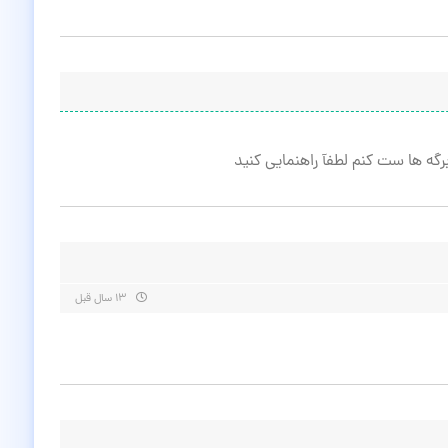
رگه ها ست کنم لطفآ راهنمایی کنید
۱۳ سال قبل