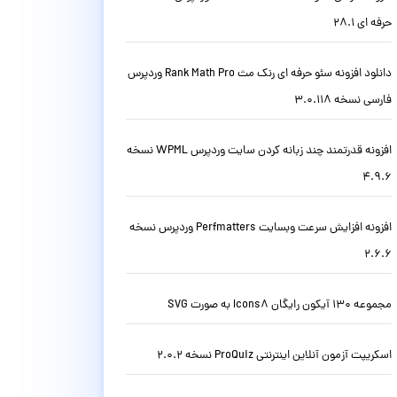
حرفه ای 28.1
دانلود افزونه سئو حرفه ای رنک مث Rank Math Pro وردپرس
فارسی نسخه 3.0.118
افزونه قدرتمند چند زبانه کردن سایت وردپرس WPML نسخه
4.9.6
افزونه افزایش سرعت وبسایت Perfmatters وردپرس نسخه
2.6.6
مجموعه 130 آیکون رایگان Icons8 به صورت SVG
اسکریپت آزمون آنلاین اینترنتی ProQuiz نسخه 2.0.2