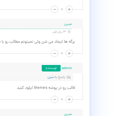
۰
مبین
۱۳ سال قبل
برگه ها ایجاد می شن ولی نمیتونم مطالب رو با ب
۰
admin
نویسنده
پاسخ به
مبین
قالب رو در پوشه themes اپلود کنید
۰
مبین