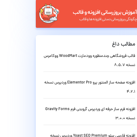
مطالب داغ
قالب فروشگاهی چندمنظوره وودمارت WoodMart ووکامرس
نسخه 8.5.7
افزونه صفحه ساز المنتور پرو Elementor Pro وردپرس نسخه
4.2.1
افزونه فرم ساز حرفه ای وردپرس گرویتی فرم Gravity Forms
نسخه 3.0.0
افزونه فارسی سئو Yoast SEO Premium وردپرس نسخه