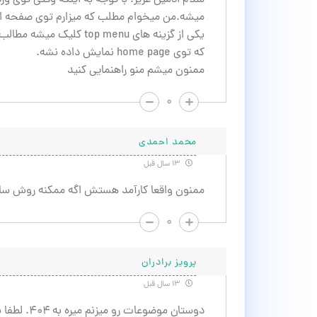
سلام ادمین عزیز. با توجه به اینکه وقتی تو
یکی از گزینه های p menu
که توی home page نمایش داده نشه.
ممنون میشم منو راهنمایی کنید
۰
محمد احمدی
۱۳ سال قبل
ممنون واقعا کارآمد هستش اگه ممکنه روش سا
۰
پرویز برادران
۱۳ سال قبل
دوستان موضوعات رو میزنم میره به ۴۰۴. لطفا بگین چجوری درستش کنم.