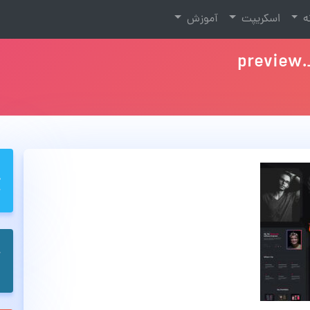
نه
اسکریپت
آموزش