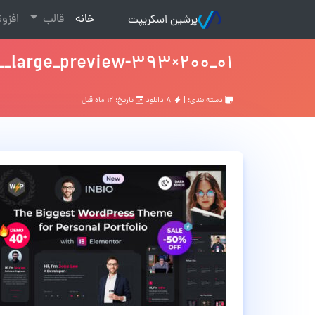
(current)
خانه
قالب
افزو
پرشین اسکریپت
01_preview.__large_preview-393×200
دسته بندی: |
۸ دانلود
تاریخ: ۱۲ ماه قبل