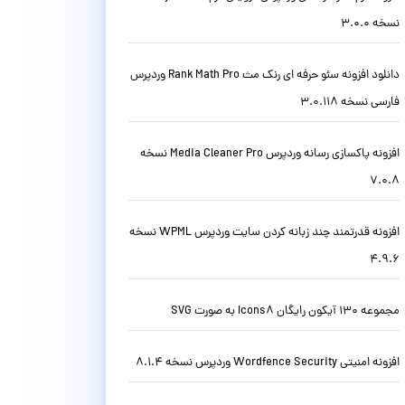
نسخه 3.0.0
دانلود افزونه سئو حرفه ای رنک مث Rank Math Pro وردپرس
فارسی نسخه 3.0.118
افزونه پاکسازی رسانه وردپرس Media Cleaner Pro نسخه
7.0.8
افزونه قدرتمند چند زبانه کردن سایت وردپرس WPML نسخه
4.9.6
مجموعه 130 آیکون رایگان Icons8 به صورت SVG
افزونه امنیتی Wordfence Security وردپرس نسخه 8.1.4