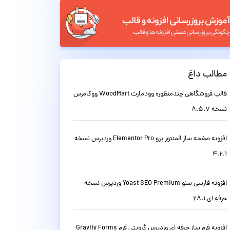
مطالب داغ
قالب فروشگاهی چندمنظوره وودمارت WoodMart ووکامرس
نسخه 8.5.7
افزونه صفحه ساز المنتور پرو Elementor Pro وردپرس نسخه
4.2.1
افزونه فارسی سئو Yoast SEO Premium وردپرس نسخه
حرفه ای 28.1
افزونه فرم ساز حرفه ای وردپرس گرویتی فرم Gravity Forms