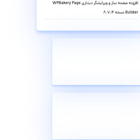
افزونه صفحه ساز و ویرایشگر دیداری WPBakery Page
Builder نسخه 8.7.4