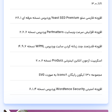
3.0.118
افزونه فارسی سئو Yoast SEO Premium وردپرس نسخه حرفه ای 28.1
افزونه افزایش سرعت وبسایت Perfmatters وردپرس نسخه 2.6.6
افزونه قدرتمند چند زبانه کردن سایت وردپرس WPML نسخه 4.9.6
اسکریپت آزمون آنلاین اینترنتی ProQuiz نسخه 2.0.2
مجموعه 130 آیکون رایگان Icons8 به صورت SVG
افزونه امنیتی Wordfence Security وردپرس نسخه 8.1.4