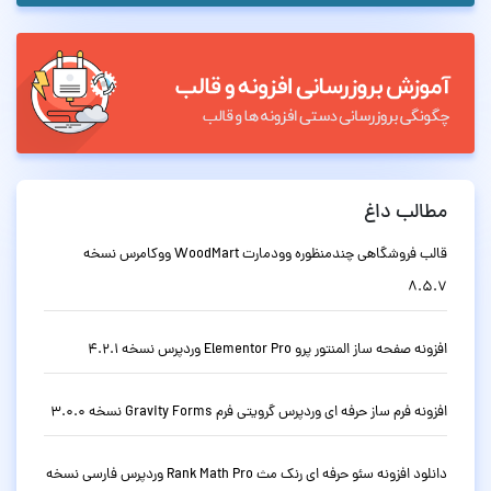
مطالب داغ
قالب فروشگاهی چندمنظوره وودمارت WoodMart ووکامرس نسخه
8.5.7
افزونه صفحه ساز المنتور پرو Elementor Pro وردپرس نسخه 4.2.1
افزونه فرم ساز حرفه ای وردپرس گرویتی فرم Gravity Forms نسخه 3.0.0
دانلود افزونه سئو حرفه ای رنک مث Rank Math Pro وردپرس فارسی نسخه