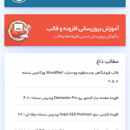
مطالب داغ
قالب فروشگاهی چندمنظوره وودمارت WoodMart ووکامرس نسخه
8.5.7
افزونه صفحه ساز المنتور پرو Elementor Pro وردپرس نسخه 4.2.1
افزونه فارسی سئو Yoast SEO Premium وردپرس نسخه حرفه ای 28.1