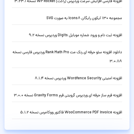
افزونه فارسی افزایش سرعت وردپرس (راکت) WP Rocket نسخه 3.23.1
مجموعه 130 آیکون رایگان Icons8 به صورت SVG
افزونه ثبت نام و ورود شماره موبایل Digits وردپرس نسخه 9.2
دانلود افزونه سئو حرفه ای رنک مث Rank Math Pro وردپرس فارسی نسخه
3.0.118
افزونه امنیتی Wordfence Security وردپرس نسخه 8.1.4
افزونه فرم ساز حرفه ای وردپرس گرویتی فرم Gravity Forms نسخه 3.0.0
افزونه WooCommerce PDF Invoice فاکتور ووکامرس نسخه 5.1.2